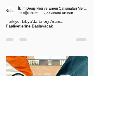
İklim Değişikliği ve Enerji Çalışmaları Merkezi
13 Ağu 2025
2 dakikada okunur
Türkiye, Libya’da Enerji Arama
Faaliyetlerine Başlayacak
T.C. Enerji ve Tabii Kaynaklar Bakanı Alparslan
Bayraktar’ın duyurduğu Libya karasularında sismik
araştırma planı, Ankara’nın enerji politikası kadar
Akdeniz’deki stratejik dengeler açısından da dikkat
çekiyor.
İklim Değişikliği ve Enerji Çalışmaları Merkezi