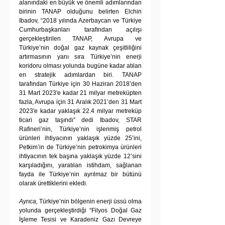
alanındaki en büyük ve önemli adımlarından 
birinin TANAP olduğunu belirten Elchin 
Ibadov, “2018 yılında Azerbaycan ve Türkiye 
Cumhurbaşkanları tarafından açılışı 
gerçekleştirilen TANAP, Avrupa ve 
Türkiye’nin doğal gaz kaynak çeşitliliğini 
artırmasının yanı sıra Türkiye’nin enerji 
koridoru olması yolunda bugüne kadar atılan 
en stratejik adımlardan biri. TANAP 
tarafından Türkiye için 30 Haziran 2018’den 
31 Mart 2023'e kadar 21 milyar metreküpten 
fazla, Avrupa için 31 Aralık 2021’den 31 Mart 
2023'e kadar yaklaşık 22.4 milyar metreküp 
ticari gaz taşındı” dedi Ibadov, STAR 
Rafineri’nin, Türkiye’nin işlenmiş petrol 
ürünleri ihtiyacının yaklaşık yüzde 25’ini, 
Petkim’in de Türkiye’nin petrokimya ürünleri 
ihtiyacının tek başına yaklaşık yüzde 12’sini 
karşıladığını, yaratılan istihdam, sağlanan 
fayda ile Türkiye’nin ayrılmaz bir bütünü 
olarak ürettiklerini ekledi.
Ayrıca, 
Türkiye’nin bölgenin enerji üssü olma 
yolunda gerçekleştirdiği “Filyos Doğal Gaz 
İşleme Tesisi ve Karadeniz Gazı Devreye 