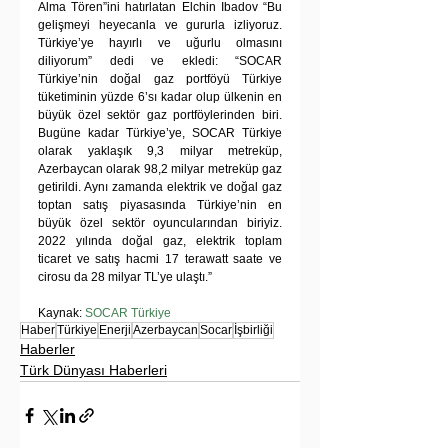
Alma Tören”ini hatırlatan Elchin Ibadov “Bu 
gelişmeyi heyecanla ve gururla izliyoruz. 
Türkiye’ye hayırlı ve uğurlu olmasını 
diliyorum” dedi ve ekledi: “SOCAR 
Türkiye’nin doğal gaz portföyü Türkiye 
tüketiminin yüzde 6’sı kadar olup ülkenin en 
büyük özel sektör gaz portföylerinden biri. 
Bugüne kadar Türkiye’ye, SOCAR Türkiye 
olarak yaklaşık 9,3 milyar metreküp, 
Azerbaycan olarak 98,2 milyar metreküp gaz 
getirildi. Aynı zamanda elektrik ve doğal gaz 
toptan satış piyasasında Türkiye’nin en 
büyük özel sektör oyuncularından biriyiz. 
2022 yılında doğal gaz, elektrik toplam 
ticaret ve satış hacmi 17 terawatt saate ve 
cirosu da 28 milyar TL’ye ulaştı.”
Kaynak: 
SOCAR Türkiye
Haber
Türkiye
Enerji
Azerbaycan
Socar
İşbirliği
Haberler
Türk Dünyası Haberleri