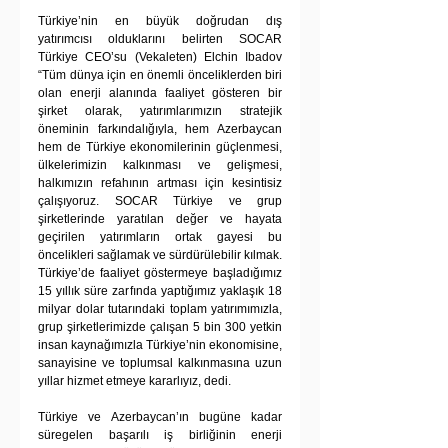
Türkiye’nin en büyük doğrudan dış 
yatırımcısı olduklarını belirten SOCAR 
Türkiye CEO’su (Vekaleten) Elchin Ibadov 
“Tüm dünya için en önemli önceliklerden biri 
olan enerji alanında faaliyet gösteren bir 
şirket olarak, yatırımlarımızın stratejik 
öneminin farkındalığıyla, hem Azerbaycan 
hem de Türkiye ekonomilerinin güçlenmesi, 
ülkelerimizin kalkınması ve gelişmesi, 
halkımızın refahının artması için kesintisiz 
çalışıyoruz. SOCAR Türkiye ve grup 
şirketlerinde yaratılan değer ve hayata 
geçirilen yatırımların ortak gayesi bu 
öncelikleri sağlamak ve sürdürülebilir kılmak. 
Türkiye’de faaliyet göstermeye başladığımız 
15 yıllık süre zarfında yaptığımız yaklaşık 18 
milyar dolar tutarındaki toplam yatırımımızla, 
grup şirketlerimizde çalışan 5 bin 300 yetkin 
insan kaynağımızla Türkiye’nin ekonomisine, 
sanayisine ve toplumsal kalkınmasına uzun 
yıllar hizmet etmeye kararlıyız, dedi. 
Türkiye ve Azerbaycan’ın bugüne kadar 
süregelen başarılı iş birliğinin enerji 