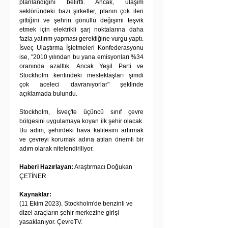
planlandığını belirtti. Ancak, ulaşım 
sektöründeki bazı şirketler, planın çok ileri 
gittiğini ve şehrin gönüllü değişimi teşvik 
etmek için elektrikli şarj noktalarına daha 
fazla yatırım yapması gerektiğine vurgu yaptı. 
İsveç Ulaştırma İşletmeleri Konfederasyonu 
ise, "2010 yılından bu yana emisyonları %34 
oranında azalttık. Ancak Yeşil Parti ve 
Stockholm kentindeki meslektaşları şimdi 
çok aceleci davranıyorlar" şeklinde 
açıklamada bulundu.
Stockholm, İsveç'te üçüncü sınıf çevre 
bölgesini uygulamaya koyan ilk şehir olacak. 
Bu adım, şehirdeki hava kalitesini artırmak 
ve çevreyi korumak adına atılan önemli bir 
adım olarak nitelendiriliyor.
Haberi Hazırlayan:
 Araştırmacı Doğukan 
ÇETİNER
Kaynaklar:
(11 Ekim 2023). Stockholm'de benzinli ve 
dizel araçların şehir merkezine girişi 
yasaklanıyor. ÇevreTV. 