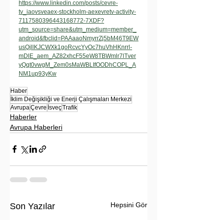
https://www.linkedin.com/posts/cevre-
tv_iaovsveaex-stockholm-aexevretv-activity-
7117580396443168772-7XDF?
utm_source=share&utm_medium=member_
android&fbclid=PAAaaoNmyrrZj5bM46T9EW
usQjllKJCWXk1goRcvcYyOc7huVhHKnrrl-
mDlE_aem_AZ82xhcF55eW8TBWmlr7lTver
yQqt0vwgM_Zem0sMaWBLIfOODhCOPL_A
NM1up93yKw
Haber
İklim Değişikliği ve Enerji Çalışmaları Merkezi
Avrupa
Çevre
İsveç
Trafik
Haberler
Avrupa Haberleri
Hepsini Gör
Son Yazılar