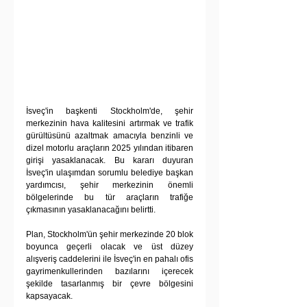
İsveç'in başkenti Stockholm'de, şehir 
merkezinin hava kalitesini artırmak ve trafik 
gürültüsünü azaltmak amacıyla benzinli ve 
dizel motorlu araçların 2025 yılından itibaren 
girişi yasaklanacak. Bu kararı duyuran 
İsveç'in ulaşımdan sorumlu belediye başkan 
yardımcısı, şehir merkezinin önemli 
bölgelerinde bu tür araçların trafiğe 
çıkmasının yasaklanacağını belirtti.
Plan, Stockholm'ün şehir merkezinde 20 blok 
boyunca geçerli olacak ve üst düzey 
alışveriş caddelerini ile İsveç'in en pahalı ofis 
gayrimenkullerinden bazılarını içerecek 
şekilde tasarlanmış bir çevre bölgesini 
kapsayacak.