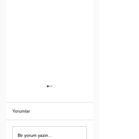
Yorumlar
İndus Nehri'nde
Türkiye-Libya
Yükselen Tehdit:
Ekseninde Yeni
Bir yorum yazın...