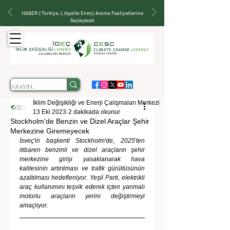
HABER | Türkiye, Libya'da Enerji Arama Faaliyetlerine
Başlayacak
İklim Değişikliği ve Enerji Çalışmaları Merkezi
13 Eki 2023
2 dakikada okunur
Stockholm'de Benzin ve Dizel Araçlar Şehir
Merkezine Giremeyecek
İsveç'in başkenti Stockholm'de, 2025'ten 
itibaren benzinli ve dizel araçların şehir 
merkezine girişi yasaklanarak hava 
kalitesinin artırılması ve trafik gürültüsünün 
azaltılması hedefleniyor. Yeşil Parti, elektrikli 
araç kullanımını teşvik ederek içten yanmalı 
motorlu araçların yerini değiştirmeyi 
amaçlıyor.