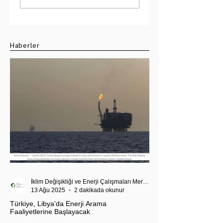
Hindistan-Pakistan
Strateji: 10 Milyar
Su Krizi
Dolarlık Hedefin
Ötesi
Haberler
İklim Değişikliği ve Enerji Çalışmaları Merkezi
13 Ağu 2025
2 dakikada okunur
Türkiye, Libya’da Enerji Arama
Faaliyetlerine Başlayacak