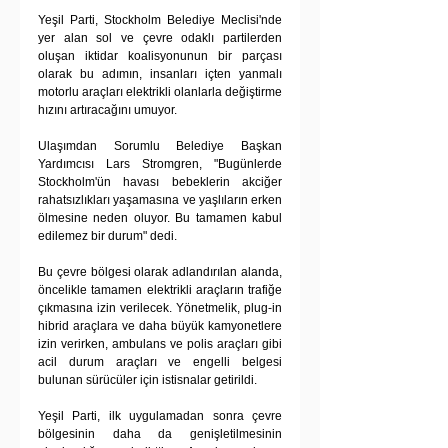
Yeşil Parti, Stockholm Belediye Meclisi'nde 
yer alan sol ve çevre odaklı partilerden 
oluşan iktidar koalisyonunun bir parçası 
olarak bu adımın, insanları içten yanmalı 
motorlu araçları elektrikli olanlarla değiştirme 
hızını artıracağını umuyor.
Ulaşımdan Sorumlu Belediye Başkan 
Yardımcısı Lars Stromgren, "Bugünlerde 
Stockholm'ün havası bebeklerin akciğer 
rahatsızlıkları yaşamasına ve yaşlıların erken 
ölmesine neden oluyor. Bu tamamen kabul 
edilemez bir durum" dedi.
Bu çevre bölgesi olarak adlandırılan alanda, 
öncelikle tamamen elektrikli araçların trafiğe 
çıkmasına izin verilecek. Yönetmelik, plug-in 
hibrid araçlara ve daha büyük kamyonetlere 
izin verirken, ambulans ve polis araçları gibi 
acil durum araçları ve engelli belgesi 
bulunan sürücüler için istisnalar getirildi.
Yeşil Parti, ilk uygulamadan sonra çevre 
bölgesinin daha da genişletilmesinin 