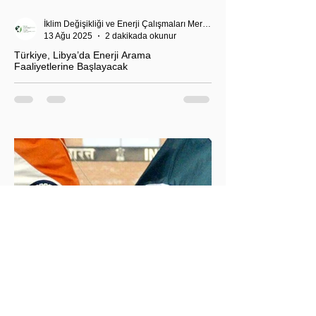
İklim Değişikliği ve Enerji Çalışmaları Merkezi
13 Ağu 2025
2 dakikada okunur
Türkiye, Libya’da Enerji Arama
Faaliyetlerine Başlayacak
T.C. Enerji ve Tabii Kaynaklar Bakanı Alparslan
Bayraktar’ın duyurduğu Libya karasularında sismik
araştırma planı, Ankara’nın enerji politikası kadar
Akdeniz’deki stratejik dengeler açısından da dikkat
çekiyor.
İklim Değişikliği ve Enerji Çalışmaları Merkezi