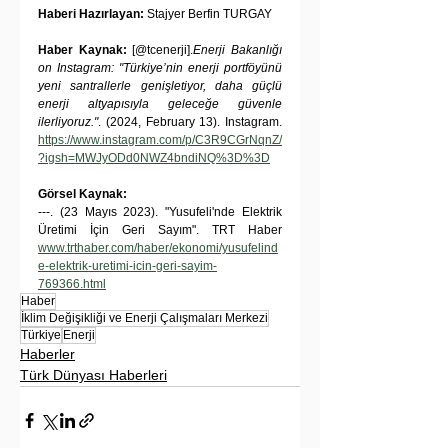
Haberi Hazırlayan:
 Stajyer Berfin TURGAY
Haber Kaynak: 
[@tcenerji].
Enerji Bakanlığı 
on Instagram: "Türkiye’nin enerji portföyünü 
yeni santrallerle genişletiyor, daha güçlü 
enerji altyapısıyla geleceğe güvenle 
ilerliyoruz."
. (2024, February 13). Instagram. 
https://www.instagram.com/p/C3R9CGrNqnZ/
?igsh=MWJyODd0NWZ4bndiNQ%3D%3D
Görsel Kaynak:
---. (23 Mayıs 2023). "Yusufeli'nde Elektrik 
Üretimi İçin Geri Sayım". TRT Haber 
www.trthaber.com/haber/ekonomi/yusufelind
e-elektrik-uretimi-icin-geri-sayim-
769366.html
Haber
İklim Değişikliği ve Enerji Çalışmaları Merkezi
Türkiye
Enerji
Haberler
Türk Dünyası Haberleri