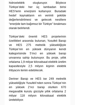
hidroelektrik oluşturuyor. Böylece 
Türkiye’deki her üç lambadan birisi 
HES’lerin enerjisini kullanıyor. Buradaki 
hedef kaynakların en verimli şekilde 
değerlendirilmesi ve gelecek nesillere 
“enerjide tam bağımsız bir Türkiye” bırakması 
olarak belirlendi.
Türkiye’deki önemli HES projelerinin 
özellikleri arasında bulunan, Yusufeli Barajı 
ve HES 275 metrelik yüksekliğiyle 
Türkiye’nin en yüksek dünyanın kendi 
kategorisinde 5’inci en yüksek barajı 
unvanına sahip bulunuyor. Bu proje, yıllık 
ortalama 1,9 milyar kilovatsaat elektrik üretim 
kapasitesiyle 2,5 milyon kişinin elektrik 
ihtiyacını temin edebilecek.
Deriner Barajı ve HES ise 249 metrelik 
yüksekliğiyle Yusufeli’nden sonra Türkiye’nin 
en yüksek 2’nci barajı olurken 670 
megavatlık kurulu gücüyle yıllık ortalama 2 
milyar 118 milyon kilovatsaat elektrik 
üretebiliyor.