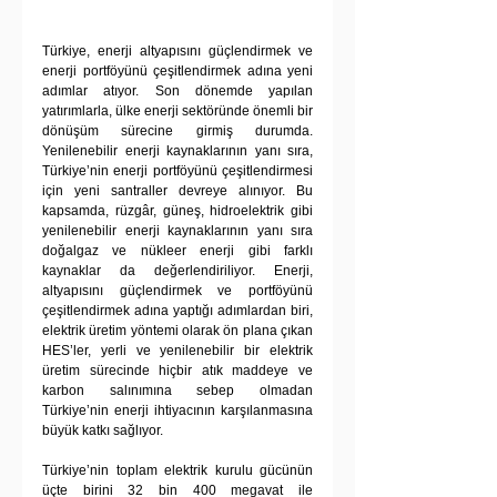
Türkiye, enerji altyapısını güçlendirmek ve 
enerji portföyünü çeşitlendirmek adına yeni 
adımlar atıyor. Son dönemde yapılan 
yatırımlarla, ülke enerji sektöründe önemli bir 
dönüşüm sürecine girmiş durumda. 
Yenilenebilir enerji kaynaklarının yanı sıra, 
Türkiye’nin enerji portföyünü çeşitlendirmesi 
için yeni santraller devreye alınıyor. Bu 
kapsamda, rüzgâr, güneş, hidroelektrik gibi 
yenilenebilir enerji kaynaklarının yanı sıra 
doğalgaz ve nükleer enerji gibi farklı 
kaynaklar da değerlendiriliyor. Enerji, 
altyapısını güçlendirmek ve portföyünü 
çeşitlendirmek adına yaptığı adımlardan biri, 
elektrik üretim yöntemi olarak ön plana çıkan 
HES’ler, yerli ve yenilenebilir bir elektrik 
üretim sürecinde hiçbir atık maddeye ve 
karbon salınımına sebep olmadan 
Türkiye’nin enerji ihtiyacının karşılanmasına 
büyük katkı sağlıyor.
Türkiye’nin toplam elektrik kurulu gücünün 
üçte birini 32 bin 400 megavat ile 