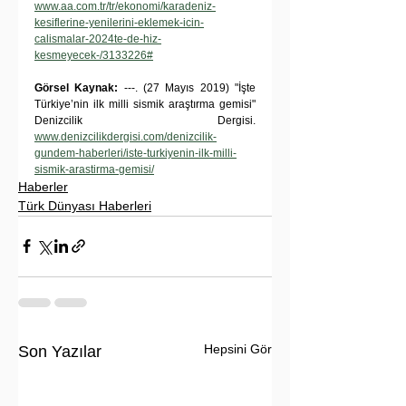
www.aa.com.tr/tr/ekonomi/karadeniz-
kesiflerine-yenilerini-eklemek-icin-
calismalar-2024te-de-hiz-
kesmeyecek-/3133226#
Görsel Kaynak: 
---. (27 Mayıs 2019) "İşte 
Türkiye’nin ilk milli sismik araştırma gemisi" 
Denizcilik Dergisi. 
www.denizcilikdergisi.com/denizcilik-
gundem-haberleri/iste-turkiyenin-ilk-milli-
sismik-arastirma-gemisi/
Haberler
Türk Dünyası Haberleri
Hepsini Gör
Son Yazılar