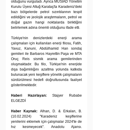
olduğunu vurguladı. Ayrıca MÜSİAD Yönetim 
Kurulu Üyesi Altuğ Karataş'ta Karadeniz'deki 
bazı bölgelerde petrol sızıntılarının tespit 
edildiğini ve jeolojik araştırmaların, petrol ve 
doğal gazın hangi noktalarda biriktiğini 
belirlemek adına önemli olduğunu ifade etti.
Türkiye'nin denizlerdeki enerji arama 
çalışmaları için kullanılan enerji filosu, Fatih, 
Yavuz, Kanuni, Abdülhamid Han sondaj 
gemileri ile Barbaros Hayrettin Paşa ve MTA 
Oruç Reis sismik arama gemilerinden 
oluşmaktadır. Bu filo, Türkiye'nin enerjide 
dışa bağımlılığını azaltma yolunda katkıda 
bulunacak yeni keşiflere yönelik çalışmaların 
sürdürülmesi hedefi doğrultusunda faaliyet 
gösterilmektedir.
Haberi Hazırlayan:
 Stajyer Rubabe 
ELGEZDİ
Haber Kaynak: 
Alhan, D. & Erkalan, B. 
(10.02.2024) "Karadeniz keşiflerine 
yenilerini eklemek için çalışmalar 2024'te de 
hız kesmeyecek". Anadolu Ajansı. 