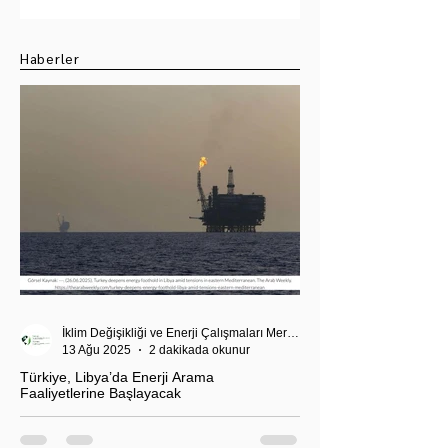
Haberler
İklim Değişikliği ve Enerji Çalışmaları Merkezi
13 Ağu 2025
2 dakikada okunur
Türkiye, Libya’da Enerji Arama
Faaliyetlerine Başlayacak
T.C. Enerji ve Tabii Kaynaklar Bakanı Alparslan
Bayraktar’ın duyurduğu Libya karasularında sismik