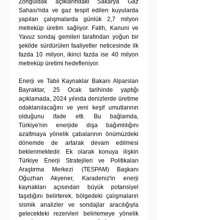
Zonguldak açıklarındaki Sakarya Gaz 
Sahası'nda ve gaz tespit edilen kuyularda 
yapılan çalışmalarda günlük 2,7 milyon 
metreküp üretim sağlıyor. Fatih, Kanuni ve 
Yavuz sondaj gemileri tarafından yoğun bir 
şekilde sürdürülen faaliyetler neticesinde ilk 
fazda 10 milyon, ikinci fazda ise 40 milyon 
metreküp üretimi hedefleniyor.
Enerji ve Tabii Kaynaklar Bakanı Alparslan 
Bayraktar, 25 Ocak tarihinde yaptığı 
açıklamada, 2024 yılında denizlerde üretime 
odaklanılacağını ve yeni keşif umutlarının 
olduğunu ifade etti. Bu bağlamda, 
Türkiye'nin enerjide dışa bağımlılığını 
azaltmaya yönelik çabalarının önümüzdeki 
dönemde de artarak devam edilmesi 
beklenmektedir. Ek olarak konuya ilişkin 
Türkiye Enerji Stratejileri ve Politikaları 
Araştırma Merkezi (TESPAM) Başkanı 
Oğuzhan Akyener, Karadeniz'in enerji 
kaynakları açısından büyük potansiyel 
taşıdığını belirterek, bölgedeki çalışmaların 
sismik analizler ve sondajlar aracılığıyla 
gelecekteki rezervleri belirlemeye yönelik 