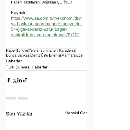
Haberi Hazırlayan: Doğukan ÇETİNER
Kaynak: 
https://www.aa.com.tr/tr/ekonomi/dun
ya-bankasi-raporuna-gore-turkiye-de-
54-gigavat-deniz-ustu-ruzgar-
santrali-kurulumu-mumkun/2787102
Haber
Türkiye
Yenilenebilir Enerji
Karadeniz
Dünya Bankası
Deniz Üstü Enerjisi
Marmara
Ege
Haberler
Türk Dünyası Haberleri
Hepsini Gör
Son Yazılar