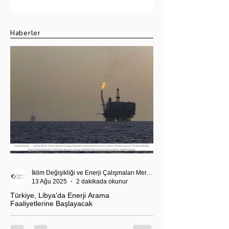
Su Krizi
Değerlendirme
Haberler
İklim Değişikliği ve Enerji Çalışmaları Merkezi
13 Ağu 2025
2 dakikada okunur
Türkiye, Libya’da Enerji Arama
Faaliyetlerine Başlayacak
T.C. Enerji ve Tabii Kaynaklar Bakanı Alparslan
Bayraktar’ın duyurduğu Libya karasularında sismik