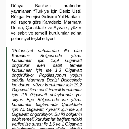
Dünya Bankası tarafından 
yayınlanan “Türkiye için Deniz Üstü 
Rüzgar Enerjisi Gelişimi Yol Haritası” 
adlı rapora göre Karadeniz, Marmara 
Denizi, Çanakkale ve Ayvalık, yüzer 
ve sabit ve temelli kurulumlar adına 
potansiyel teşkil ediyor!
"Potansiyel sahalardan ilki olan 
Karadeniz Bölgesi’nde yüzer 
kurulumlar için 13,9 Gigawatt 
öngörülür iken sabit temelli 
kurulumlar için ise 1,3 Gigawatt 
öngörülüyor. Popülasyonun yoğun 
olduğu Marmara Denizi Bölgesinde 
ise durum, yüzer kurulumlar için 19,2 
Gigawatt iken sabit temelli kurulumlar 
için 2,8 Gigawatt dolaylarında yer 
alıyor. Ege Bölgesi’nde ise yüzer 
kurulumlar bağlamında Çanakkale 
için 7,5 Gigawatt, Ayvalık için ise 2,8 
Gigawatt öngörülüyor. Bu iki bölgenin 
sabit temelli kurulumlar bağlamındaki 
verileri ise sırası ile 1,6 ve 1 Gigawatt 
dolaylarında potansiyelinin olduğu 