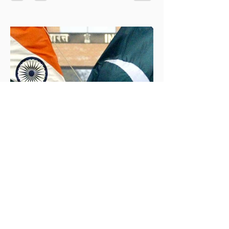
araştırma planı, Ankara’nın enerji politikası kadar
Akdeniz’deki stratejik dengeler açısından da dikkat
çekiyor.
İklim Değişikliği ve Enerji Çalışmaları Merkezi
30 May 2025
2 dakikada okunur
İndus Nehri'nde Yükselen Tehdit: Hindistan-
Pakistan Su Krizi
Hindistan'ın İndus Nehri üzerindeki su akışını
kesme kararı, nükleer güç sahibi iki komşu ülke
arasındaki tansiyonu tehlikeli biçimde tırmandırdı.
1960 tarihli İndus Suları Anlaşması’nı askıya alan