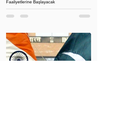
Faaliyetlerine Başlayacak
T.C. Enerji ve Tabii Kaynaklar Bakanı Alparslan
Bayraktar’ın duyurduğu Libya karasularında sismik
araştırma planı, Ankara’nın enerji politikası kadar
Akdeniz’deki stratejik dengeler açısından da dikkat
çekiyor.
İklim Değişikliği ve Enerji Çalışmaları Merkezi
30 May 2025
2 dakikada okunur
İndus Nehri'nde Yükselen Tehdit: Hindistan-
Pakistan Su Krizi
Hindistan'ın İndus Nehri üzerindeki su akışını