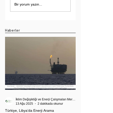
Yükselen Tehdit:
Doğal Gaz Keşfi
Bir yorum yazın...
Hindistan-Pakistan
Üzerine Bir
Su Krizi
Değerlendirme
Haberler
İklim Değişikliği ve Enerji Çalışmaları Merkezi
13 Ağu 2025
2 dakikada okunur
Türkiye, Libya’da Enerji Arama