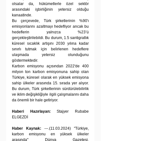
olsalar da, hükümetlerle özel sektör 
arasındaki işbirliğinin yetersiz olduğu 
kanaatinde.
Bu çerçevede, Türk şirketlerinin %90'ı 
emisyonlarını azaltmayı hedefliyor ancak bu 
hedeflerin yalnızca %23’ü 
gerçekleştirilebildi. Bu durum, 1.5 santigratlık 
küresel sıcaklık artışını 2030 yılına kadar 
sınırlı tutmak için belirlenen hedeflere 
ulaşmada yetersiz olunduğunu 
göstermektedir.
Karbon emisyonu açısından 2022'de 400 
milyon ton karbon emisyonuna sahip olan 
Türkiye, küresel olarak en yüksek emisyona 
sahip ülkeler arasında 15. sırada yer alıyor. 
Bu durum, Türk şirketlerinin sürdürülebilirlik 
ve iklim değişikliğiyle ilgili çalışmalarını daha 
da önemli bir hale getiriyor. 
Haberi Hazırlayan:
 Stajyer Rubabe 
ELGEZDİ
Haber Kaynak:
 ---.
(11.03.2024) "Türkiye, 
karbon emisyonu en yüksek ülkeler 
arasında" Dünya Gazetesi. 