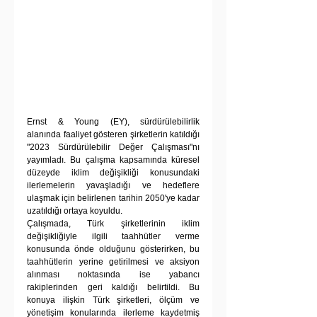
Ernst & Young (EY), sürdürülebilirlik 
alanında faaliyet gösteren şirketlerin katıldığı 
"2023 Sürdürülebilir Değer Çalışması"nı 
yayımladı. Bu çalışma kapsamında küresel 
düzeyde iklim değişikliği konusundaki 
ilerlemelerin yavaşladığı ve hedeflere 
ulaşmak için belirlenen tarihin 2050'ye kadar 
uzatıldığı ortaya koyuldu.
Çalışmada, Türk şirketlerinin iklim 
değişikliğiyle ilgili taahhütler verme 
konusunda önde olduğunu gösterirken, bu 
taahhütlerin yerine getirilmesi ve aksiyon 
alınması noktasında ise yabancı 
rakiplerinden geri kaldığı belirtildi. Bu 
konuya ilişkin Türk şirketleri, ölçüm ve 
yönetişim konularında ilerleme kaydetmiş 