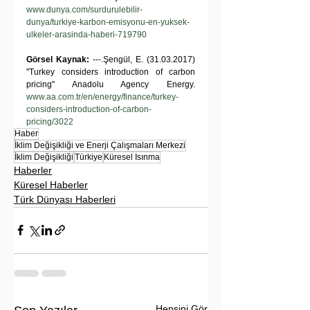
www.dunya.com/surdurulebilir-
dunya/turkiye-karbon-emisyonu-en-yuksek-
ulkeler-arasinda-haberi-719790
Görsel Kaynak:
 ---.
Şengül, E. (31.03.2017) 
"Turkey considers introduction of carbon 
pricing" Anadolu Agency Energy. 
www.aa.com.tr/en/energy/finance/turkey-
considers-introduction-of-carbon-
pricing/3022
Haber
İklim Değişikliği ve Enerji Çalışmaları Merkezi
İklim Değişikliği
Türkiye
Küresel Isınma
Haberler
Küresel Haberler
Türk Dünyası Haberleri
Hepsini Gör