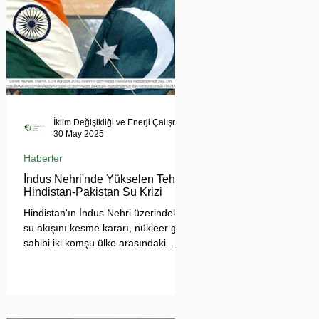
İklim Değişikliği ve Enerji Çalışmaları Merkezi
30 May 2025
Haberler
İndus Nehri'nde Yükselen Tehdit:
Hindistan-Pakistan Su Krizi
Hindistan'ın İndus Nehri üzerindeki
su akışını kesme kararı, nükleer güç
sahibi iki komşu ülke arasındaki
tansiyonu tehlikeli biçimde
tırmandırdı. 1960 tarihli İndus Suları
Anlaşması’nı askıya alan Yeni Delhi
yönetimi, Pakistan’ın tarımını, içme
suyu teminini ve enerji güvenliğini