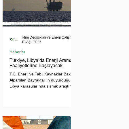
İklim Değişikliği ve Enerji Çalışmaları Merkezi
13 Ağu 2025
Haberler
Türkiye, Libya’da Enerji Arama
Faaliyetlerine Başlayacak
T.C. Enerji ve Tabii Kaynaklar Bakanı
Alparslan Bayraktar’ın duyurduğu
Libya karasularında sismik araştırma
planı, Ankara’nın enerji politikası
kadar Akdeniz’deki stratejik dengeler
açısından da dikkat çekiyor.