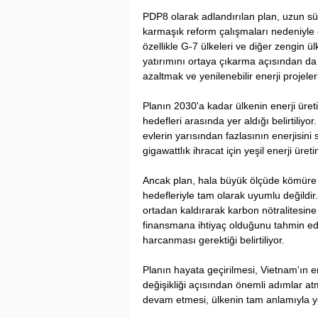
PDP8 olarak adlandırılan plan, uzun sür
karmaşık reform çalışmaları nedeniyle 
özellikle G-7 ülkeleri ve diğer zengin ü
yatırımını ortaya çıkarma açısından da 
azaltmak ve yenilenebilir enerji projeler
Planın 2030'a kadar ülkenin enerji üret
hedefleri arasında yer aldığı belirtiliyo
evlerin yarısından fazlasının enerjisin
gigawattlık ihracat için yeşil enerji üre
Ancak plan, hala büyük ölçüde kömüre d
hedefleriyle tam olarak uyumlu değildi
ortadan kaldırarak karbon nötralitesine
finansmana ihtiyaç olduğunu tahmin ediy
harcanması gerektiği belirtiliyor.
Planın hayata geçirilmesi, Vietnam'ın e
değişikliği açısından önemli adımlar at
devam etmesi, ülkenin tam anlamıyla yeş