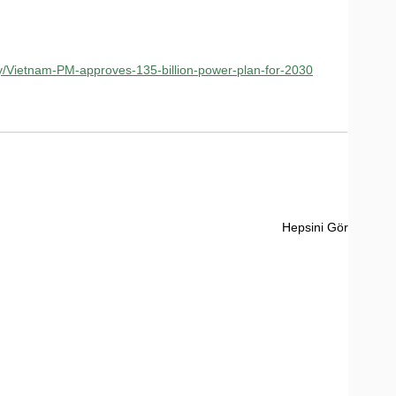
gy/Vietnam-PM-approves-135-billion-power-plan-for-2030
Hepsini Gör