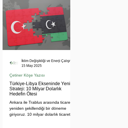
tehdit ediyor. Uzmanlar, suyun
çatışma değil, işbirliği aracı olması
gerektiğini vurgularken, krizin
bölgesel barışı ve çevresel güvenliği
tehdit ettiğine dikkat çekiyor.
İklim Değişikliği ve Enerji Çalışmaları Merkezi
15 May 2025
Çetiner Köşe Yazısı
Türkiye-Libya Ekseninde Yeni
Strateji: 10 Milyar Dolarlık
Hedefin Ötesi
Ankara ile Trablus arasında ticaretin
yeniden şekillendiği bir döneme
giriyoruz. 10 milyar dolarlık ticaret
hedefi, sadece sayısal bir eşik değil;
Türkiye'nin Afrika açılımında yeni bir