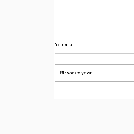
Yorumlar
Bir yorum yazın...
Türkiye, Libya’da Enerji Aram
Faaliyetlerine Başlayacak