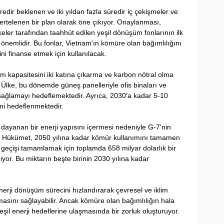
edir beklenen ve iki yıldan fazla süredir iç çekişmeler ve 
ertelenen bir plan olarak öne çıkıyor. Onaylanması, 
lkeler tarafından taahhüt edilen yeşil dönüşüm fonlarının ilk 
önemlidir. Bu fonlar, Vietnam'ın kömüre olan bağımlılığını 
ini finanse etmek için kullanılacak.
im kapasitesini iki katına çıkarma ve karbon nötral olma 
r. Ülke, bu dönemde güneş panelleriyle ofis binaları ve 
i sağlamayı hedeflemektedir. Ayrıca, 2030'a kadar 5-10 
timi hedeflenmektedir.
ayanan bir enerji yapısını içermesi nedeniyle G-7'nin 
r. Hükümet, 2050 yılına kadar kömür kullanımını tamamen 
 geçişi tamamlamak için toplamda 658 milyar dolarlık bir 
or. Bu miktarın beşte birinin 2030 yılına kadar 
nerji dönüşüm sürecini hızlandırarak çevresel ve iklim 
masını sağlayabilir. Ancak kömüre olan bağımlılığın hala 
il enerji hedeflerine ulaşmasında bir zorluk oluşturuyor.