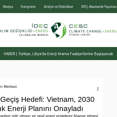
Medya
Kongreler
Atölye ve Etkinlikler
İDEÇ Akademik Yayınları
HABER | Türkiye, Libya'da Enerji Arama Faaliyetlerine Başlayacak
arı Merkezi
Geçiş Hedefi: Vietnam, 2030
lık Enerji Planını Onayladı
karbon nötr olmayı ve yeşil enerji projelerini finanse etmeyi 