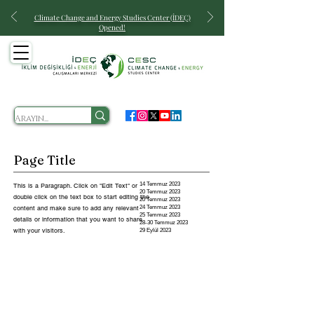
Climate Change and Energy
Studies Center (İDEÇ)
Opened!
Page Title
14 Temmuz 2023
This is a Paragraph. Click on "Edit Text" or
20 Temmuz 2023
double click on the text box to start editing the
20 Temmuz 2023
content and make sure to add any relevant
24 Temmuz 2023
25 Temmuz 2023
details or information that you want to share
28-30 Temmuz 2023
with your visitors.
29 Eylül 2023