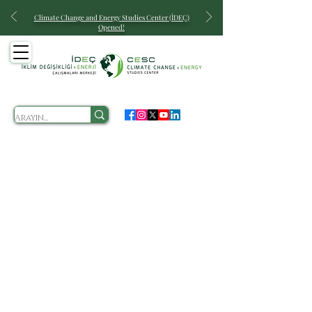
Climate Change and Energy
Studies Center (İDEÇ)
Opened!