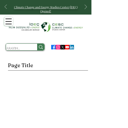
Climate Change and Energy
Studies Center (İDEÇ)
Opened!
Page Title