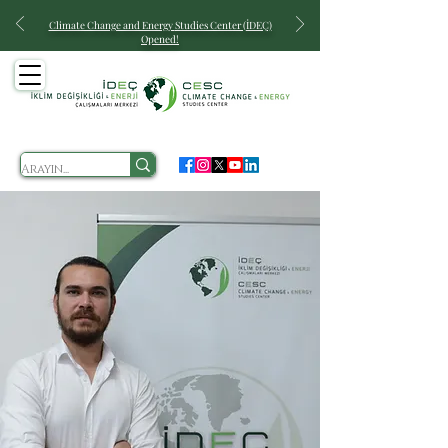
Climate Change and Energy
Studies Center (İDEÇ)
Opened!