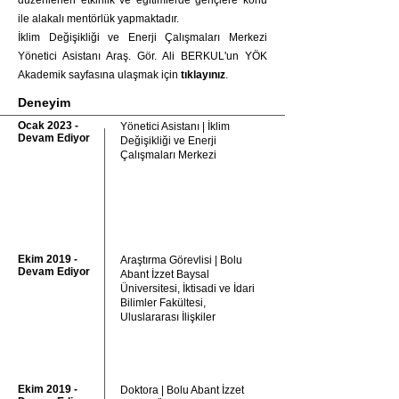
düzenlenen etkinlik ve eğitimlerde gençlere konu
ile alakalı mentörlük yapmaktadır.
İklim Değişikliği ve Enerji Çalışmaları Merkezi
Yönetici Asistan
ı Araş. Gör. Ali BERKUL'un YÖK
Akademik sayfasına ulaşmak için
tıklayınız
.
Deneyim
Ocak 2023 -
Yönetici Asistanı | İklim
Devam Ediyor
Değişikliği ve Enerji
Çalışmaları Merkezi
Ekim 2019 -
Araştırma Görevlisi | Bolu
Devam Ediyor
Abant İzzet Baysal
Üniversitesi, İktisadi ve İdari
Bilimler Fakültesi,
Uluslararası İlişkiler
Ekim 2019 -
Doktora | Bolu Abant İzzet