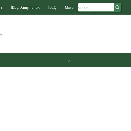
rı
İDEÇ Danışmanlık
İDEÇ
More