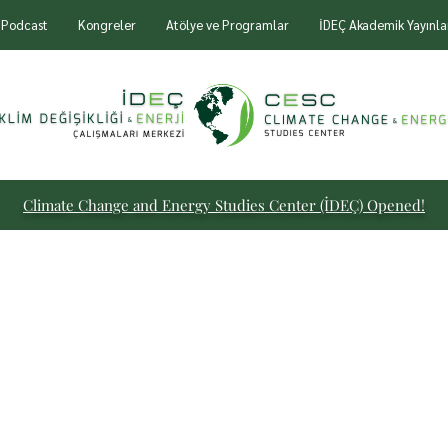
Podcast
Kongreler
Atölye ve Programlar
İDEÇ Akademik Yayınla
Climate Change and Energy
Studies Center (İDEÇ) Opened!