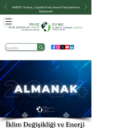
HABER | Türkiye, Libya'da Enerji Arama Faaliyetlerine
Başlayacak
İklim Değişikliği ve Enerji