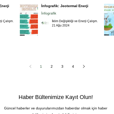
Enerji
İnfografik: Jeotermal Enerji
İnfografik
İklim Değişikliği ve Enerji Çalışmaları Merkezi
İklim Değişikliği ve Enerji Çalışmaları Merkezi
21 Ağu 2024
1
2
3
4
Haber Bültenimize Kayıt Olun!
Güncel haberler ve duyurularımızdan haberdar olmak için haber