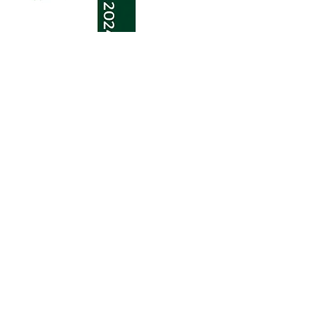
6 Oca 2025
Rapor No.7 | Orta Asya'da Enerji
Varlığı: Uluslararası Dengeler ve
Stratejik Ortaklıklar
Mahmut GENÇ
Stajyer, İklim Değişikliği ve Enerji Çalışmaları
Merkezi
Okumak için tıklayınız