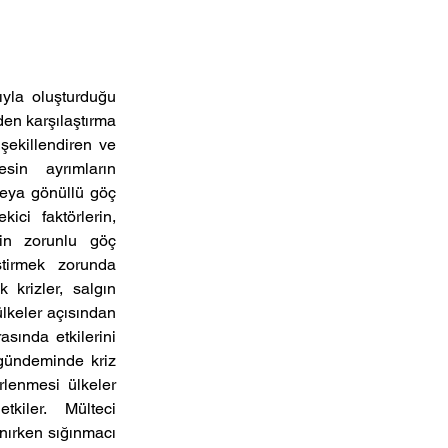
yla oluşturduğu  
den karşılaştırma 
şekillendiren ve 
n  ayrımların  
eya gönüllü göç 
ci  faktörlerin,  
in  zorunlu  göç  
tirmek  zorunda  
 krizler,  salgın 
lkeler açısından 
sında etkilerini 
gündeminde kriz 
lenmesi ülkeler 
kiler.  Mülteci 
nırken sığınmacı 