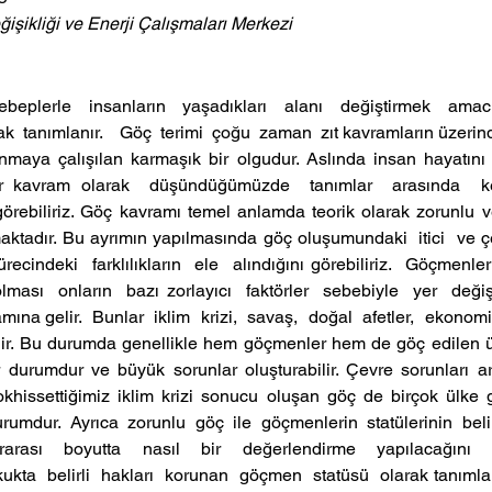
eğişikliği ve Enerji Çalışmaları Merkezi
ebeplerle  insanların  yaşadıkları  alanı  değiştirmek  amacı
rak  tanımlanır.    Göç  terimi  çoğu  zaman  zıt kavramların üzerin
nmaya çalışılan karmaşık bir olgudur. Aslında insan hayatını 
ir kavram olarak  düşündüğümüzde  tanımlar  arasında  kesi
görebiliriz. Göç kavramı temel anlamda teorik olarak zorunlu v
maktadır. Bu ayrımın yapılmasında göç oluşumundaki  itici  ve çeki
ecindeki  farklılıkların  ele  alındığını görebiliriz.  Göçmenler
lması  onların  bazı zorlayıcı  faktörler  sebebiyle  yer  değiş
mına gelir.  Bunlar  iklim  krizi,  savaş,  doğal  afetler,  ekonomik 
ilir. Bu durumda genellikle hem göçmenler hem de göç edilen ü
durumdur ve büyük sorunlar oluşturabilir. Çevre sorunları ara
khissettiğimiz iklim krizi sonucu oluşan göç de birçok ülke 
urumdur. Ayrıca zorunlu göç ile göçmenlerin statülerinin belir
rarası  boyutta  nasıl  bir  değerlendirme  yapılacağını  et
kukta  belirli  hakları  korunan  göçmen  statüsü  olarak tanımla