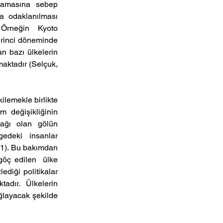
mamasına sebep 
a  odaklanılması  
 Örneğin  Kyoto 
rinci döneminde 
 bazı ülkelerin 
ktadır (Selçuk, 
lemekle birlikte 
 değişikliğinin 
ğı  olan  gölün  
deki  insanlar  
21). Bu bakımdan 
ç edilen  ülke  
diği politikalar 
dır.  Ülkelerin  
ğlayacak şekilde 