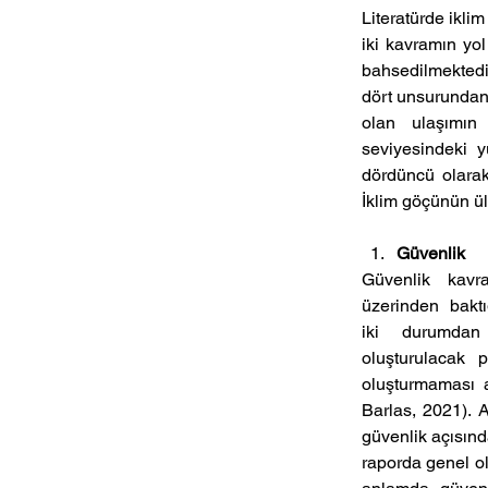
Literatürde iklim
iki kavramın yol 
bahsedilmektedir
dört unsurundan 
olan  ulaşımın 
seviyesindeki y
dördüncü olarak
İklim göçünün ülk
Güvenlik
Güvenlik  kavra
üzerinden  baktı
iki  durumdan 
oluşturulacak p
oluşturmaması a
Barlas, 2021). 
güvenlik açısınd
raporda genel ola