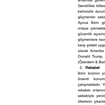
anlamda  güvenlik
Genellikle kitle
belirsizlik duru
göçmenler  sebeb
Ayrıca  İklim  gö
ortaya  çıkmaktad
güvenlik açısınd
göçmenlere karş
karşı şiddet uyg
olarak Amerika 
Donald  Trump,  
(Özerdem & Barl
Rekabet
İklim  krizinin  
önemli  konumd
çalışmaktadır.  Y
rekabet  ortamını
sebebiyle  yenid
ülkelerin çıkarl