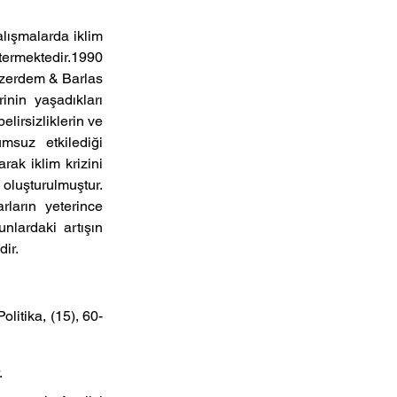
lışmalarda iklim 
termektedir.1990 
(Özerdem & Barlas 
inin  yaşadıkları 
lirsizliklerin ve 
suz etkilediği 
ak iklim krizini 
luşturulmuştur.  
rların yeterince 
lardaki  artışın  
ir.
litika, (15), 60-
.