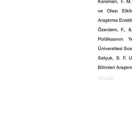
Karaman,  F.  M. 
ve  Olası  Etkil
Araştırma Enstit
Özerdem,  F.,  &
Politikasının  
Üniversitesi Sos
Selçuk,  S.  F.  
Bilimleri Araştır
Önceki