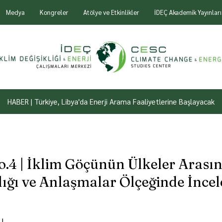
Medya
Kongreler
Atölye ve Etkinlikler
İDEÇ Akademik Yayınları
HABER | Türkiye, Libya'da Enerji Arama Faaliyetlerine Başlayacak
.4 | İklim Göçünün Ülkeler Arasın
dığı ve Anlaşmalar Ölçeğinde İnce
U