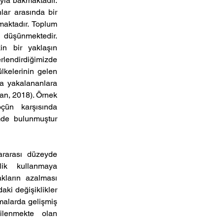
yla bakmaktadır.  
lar arasında bir 
aktadır. Toplum  
 düşünmektedir.  
n  bir  yaklaşın  
rlendirdiğimizde  
lkelerinin gelen 
a yakalananlara 
an, 2018). Örnek 
ün  karşısında  
mde  bulunmuştur 
ararası  düzeyde  
k  kullanmaya  
kların  azalması  
aki değişiklikler 
malarda gelişmiş 
ilenmekte  olan  