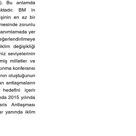
R). Bu anlamda 
tadır.  BM  in  
in  en  az  bir  
mesinde zorunlu 
 tanımlamada yer 
ğerlendirilmeye 
im  değişikliği  
iz seviyelerinin 
iş  milletler  ve 
lkınma konferansı 
ının oluştuğunun 
an antlaşmaların 
defini  içerir  
da 2015 yılında  
ris  Antlaşması  
  yanında  iklim  