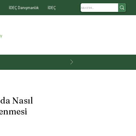
İDEÇ Danışmanlık
İDEÇ
da Nasıl
lenmesi