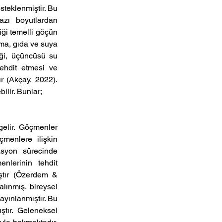
steklenmiştir. Bu 
azı  boyutlardan  
ği temelli göçün 
ma, gıda ve suya 
ği, üçüncüsü su 
ehdit etmesi ve 
 (Akçay, 2022). 
bilir. Bunlar;
lir. Göçmenler  
enlere  ilişkin  
syon sürecinde 
nlerinin tehdit 
ştır (Özerdem & 
ınmış, bireysel 
yınlanmıştır. Bu 
tır.  Geleneksel  