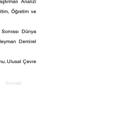
tırmalı  Analizi  
itim, Öğretim ve 
 Sonrası  Dünya  
üleyman Demirel 
umu. Ulusal Çevre 
Sonraki