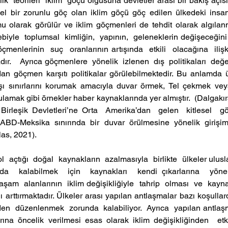
  teorileri  iklim  göçü olgusuna devletler arası bir bakış açısı
sel bir zorunlu göç olan iklim göçü göç edilen ülkedeki insan
mu olarak görülür ve iklim göçmenleri de tehdit olarak algılanm
iyle  toplumsal  kimliğin,  yapının,  geleneklerin değişeceğini 
çmenlerinin  suç  oranlarının artışında  etkili  olacağına  ilişki
ır.    Ayrıca göçmenlere  yönelik  izlenen  dış  politikaları  değe
an göçmen karşıtı politikalar görülebilmektedir. Bu anlamda ü
ı sınırlarını korumak amacıyla duvar örmek, Tel çekmek vey
ulamak gibi örnekler haber kaynaklarında yer almıştır.  (Dalgakır
Birleşik Devletleri’ne Orta  Amerika’dan  gelen  kitlesel  göç
ABD-Meksika  sınırında  bir  duvar  örülmesine  yönelik  girişi
as, 2021).
yol  açtığı  doğal  kaynakların  azalmasıyla  birlikte  ülkeler ulusl
a  kalabilmek  için  kaynakları  kendi çıkarlarına  yöneli
aşam  alanlarının  iklim değişikliğiyle  tahrip  olması  ve  kayna
 arttırmaktadır. Ülkeler arası yapılan antlaşmalar bazı koşullard
en  düzenlenmek  zorunda  kalabiliyor.  Ayrıca  yapılan antlaş
arına öncelik verilmesi esas olarak iklim değişikliğinden  etk