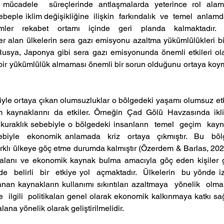
 mücadele  süreçlerinde antlaşmalarda yeterince rol ala
beple iklim değişikliğine  ilişkin  farkındalık  ve  temel  anlamd
ler  rekabet  ortamı  içinde  geri  planda  kalmaktadır. 
er alan ülkelerin sera gazı emisyonu azaltma yükümlülükleri bi
usya, Japonya gibi sera gazı emisyonunda önemli etkileri olan
bir yükümlülük almaması önemli bir sorun olduğunu ortaya koyma
biyle ortaya çıkan olumsuzluklar o bölgedeki yaşamı olumsuz etki
m kaynaklarını da etkiler. Örneğin Çad Gölü Havzasında iklim
 kuraklık sebebiyle o bölgedeki insanların  temel  geçim  kayna
biyle  ekonomik anlamada  kriz  ortaya  çıkmıştır.  Bu  bölge
arklı ülkeye göç etme durumda kalmıştır (Özerdem & Barlas, 20
alanı ve ekonomik kaynak bulma amacıyla göç eden kişiler gö
  belirli  bir  etkiye yol  açmaktadır.  Ülkelerin  bu yönde izle
n kaynakların kullanımı sıkıntıları azaltmaya  yönelik  olmakta
e  ilgili  politikaları genel olarak ekonomik kalkınmaya katkı sa
lana yönelik olarak geliştirilmelidir.