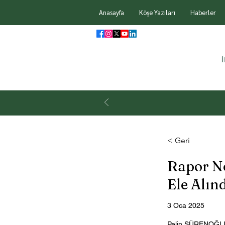
Anasayfa
Köşe Yazıları
Haberler
< Geri
Rapor No
Ele Alın
3 Oca 2025
Pelin SÜRENOĞL