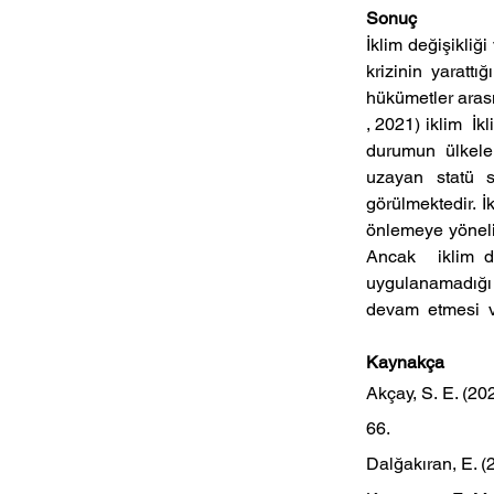
Sonuç
İklim değişikliğ
krizinin yarattı
hükümetler arası 
, 2021) iklim  İk
durumun  ülkeler 
uzayan statü s
görülmektedir. İ
önlemeye yönelik
Ancak  iklim değ
uygulanamadığı  v
devam  etmesi  v
Kaynakça
Akçay, S. E. (20
66.
Dalğakıran, E. (2