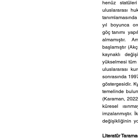
henüz statüler
uluslararası hu
tanımlamasında  
yıl  boyunca  o
göç tanımı  yapı
almamıştır.  Am
başlamıştır (Akç
kaynaklı  değişi
yükselmesi tüm dü
uluslararası  kur
sonrasında 1997’
göstergesidir. K
temelinde bulun
(Karaman, 2022).
küresel  ısınmay
imzalanmıştır.  İ
değişikliğinin  yo
Literatür Tarama