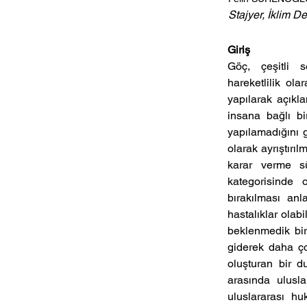
Stajyer, İklim D
Giriş
Göç,  çeşitli  s
hareketlilik  ola
yapılarak açıkla
insana bağlı b
yapılamadığını 
olarak ayrıştırıl
karar  verme  sür
kategorisinde  o
bırakılması  anla
hastalıklar olab
beklenmedik bir 
giderek daha ço
oluşturan bir d
arasında ulusla
uluslararası  hu