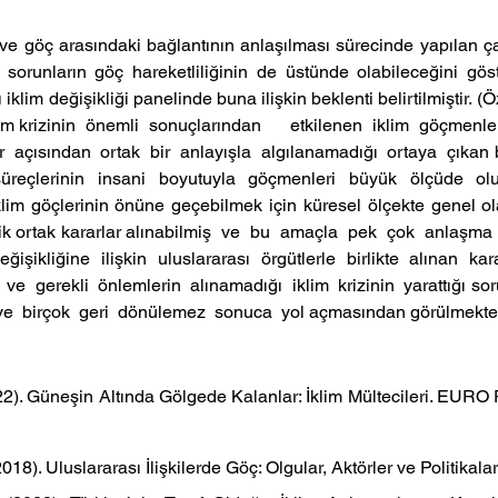
i ve göç arasındaki bağlantının anlaşılması sürecinde yapılan ça
ğı sorunların göç hareketliliğinin de üstünde olabileceğini gös
iklim değişikliği panelinde buna ilişkin beklenti belirtilmiştir. 
lim krizinin  önemli  sonuçlarından      etkilenen  iklim  göçmenler
 açısından  ortak  bir  anlayışla  algılanamadığı  ortaya  çıkan be
üreçlerinin insani boyutuyla göçmenleri büyük ölçüde olum
klim göçlerinin önüne geçebilmek için küresel ölçekte genel olar
 ortak kararlar alınabilmiş  ve  bu  amaçla  pek  çok  anlaşma  o
işikliğine ilişkin uluslararası örgütlerle birlikte alınan kara
e  gerekli  önlemlerin  alınamadığı  iklim  krizinin  yarattığı sorun
e  birçok  geri  dönülemez  sonuca  yol açmasından görülmekted
22). Güneşin Altında Gölgede Kalanlar: İklim Mültecileri. EURO Po
018). Uluslararası İlişkilerde Göç: Olgular, Aktörler ve Politikalar