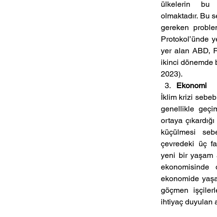
ülkelerin  bu 
olmaktadır. Bu se
gereken problem
Protokol’ünde y
yer alan ABD, R
ikinci dönemde 
2023).
Ekonomi
İklim krizi sebe
genellikle geçi
ortaya çıkardığı
küçülmesi  sebe
çevredeki  üç  f
yeni bir yaşam 
ekonomisinde  de
ekonomide yaşana
göçmen  işçilerl
ihtiyaç duyulan a