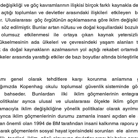
 değişikliği ve göç kavramlarının ilişkisi birçok farklı kaynakla de
açtığı toplumları ve devletler arasındaki ilişkileri  etkileyen  b
.  Uluslararası  göç örgütünün açıklamasına göre iklim değişikli
söz edilmiştir. Bunlar artan nüfusu ve doğal koşullardaki bozul
 olumsuz  etkilenmesi  ile  ortaya  çıkan  kaynak  yetersizli
ükselmesinin ada ülkeleri ve çevresindeki yaşam alanları t
 da doğal kaynakların azalmasının yol açtığı rekabet ortamıdır
eler arasında yarattığı etkiler de bazı boyutlar altında birleştirile
mı  genel  olarak  tehditlere  karşı  korunma  anlamına  ge
ğımızda  Kopenhag  okulu  toplumsal  güvenlik sisteminde  göçm
 bahseder.  Bunlardan  ilki  iklim göçmenlerinin entegra
olitikalar ayrıca ulusal ve uluslararası ölçekte iklim göçme
macıyla iklim değişikliğine yönelik politikalar olarak ayrılmı
Ayrıca iklim göçmenlerinin durumu zamanla insani açıdan ele al
an önemli olan 1994 de BM tarafından insani kalkınma raporu ya
rak göçmenlerin sosyal hayat içerisindeki sorunları  ele  alınmış