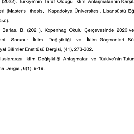
 (2022).  Türkiye’nin  Taraf  Olduğu  İklim  Anlaşmalarının Karşılaş
eri (Master's  thesis,  Kapadokya Üniversitesi, Lisansüstü Eğ
üsü).
  Barlas,  B.  (2021).  Kopenhag  Okulu  Çerçevesinde  2020 ve
Yeni  Sorunu:  İklim  Değişikliği  ve  İklim Göçmenleri. S
yal Bilimler Enstitüsü Dergisi, (41), 273-302.
Uluslararası  İklim  Değişikliği  Anlaşmaları  ve  Türkiye’nin Tut
ma Dergisi, 6(1), 9-19.