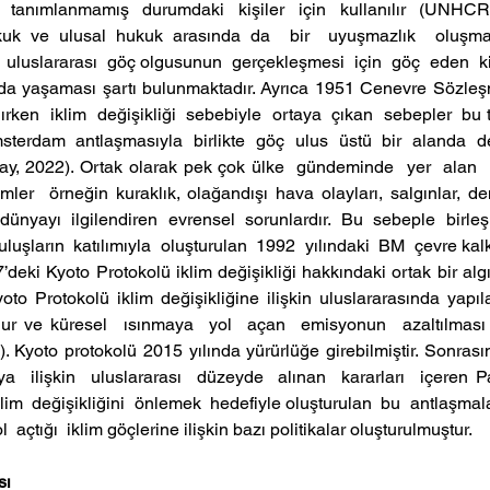
i tanımlanmamış durumdaki kişiler için kullanılır (UNHC
kuk ve ulusal hukuk arasında da  bir  uyuşmazlık  oluşmak
uluslararası  göç olgusunun  gerçekleşmesi  için  göç  eden  kişin
rda yaşaması şartı bulunmaktadır. Ayrıca 1951 Cenevre Sözleş
lırken  iklim  değişikliği  sebebiyle  ortaya  çıkan  sebepler  bu
sterdam antlaşmasıyla birlikte göç ulus üstü bir alanda de
ay, 2022). Ortak olarak pek çok ülke  gündeminde  yer  alan  ikl
mler  örneğin kuraklık, olağandışı hava olayları, salgınlar, den
nyayı  ilgilendiren  evrensel  sorunlardır.  Bu  sebeple  birleşm
uluşların  katılımıyla  oluşturulan  1992  yılındaki  BM  çevre ka
deki Kyoto Protokolü iklim değişikliği hakkındaki ortak bir alg
yoto Protokolü iklim değişikliğine ilişkin uluslararasında yapıl
ur ve küresel  ısınmaya  yol  açan  emisyonun  azaltılması  he
 Kyoto protokolü 2015 yılında yürürlüğe girebilmiştir. Sonrasın
a  ilişkin  uluslararası  düzeyde  alınan  kararları  içeren Pa
klim  değişikliğini  önlemek  hedefiyle oluşturulan  bu  antlaşmalar
l  açtığı  iklim göçlerine ilişkin bazı politikalar oluşturulmuştur.
sı