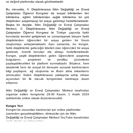
olarak görülmektedir.
ve değerli platformlar
Bu minvalde, II. Disiplinlerarası İklim Değişikliği ve Enerji
Çalışmaları Öğrenci Kongresi de sosyal bilimlerden fen
bilimlerine, eğitim bilimlerinden sağlık bilimlerine bir çok
disiplinden araştırmacıyı bir araya getirmeyi hedeflemektedir.
Başka bir dey
işl
e,
İklim Değişikliği ve Enerji Çalışmaları
II. Disiplinlerarası İklim Değişikliği ve Enerji
Merkezi,
Çalışmaları Öğrenci Kongresi
ile Türkiye çapında farklı
konularda
kendini geliştirmek ve uzmanlaşmak isteyen farklı
disiplinlerden öğrencileri bir araya getiren bir forum
oluşturmayı amaçlamaktadır. Aynı zamanda, bu kongre,
farklı disiplinlerde geleceğin liderleri olan öğrencileri bir araya
getirerek, önemli konuları ele almayı hedeflemektedir.
Kongre, çeşitli disiplinlerden gelen öğrencilerin araştırma
bulgularını, projelerini ve yenilikçi çözümlerini
paylaşabilecekleri bir platform sunmaktadır. Böylece, hem
akademik hem de sosyal bir deneyim sunarak katılımcıların
bilgi paylaşımı, ağ oluşturma ve ilham alma imkanlarını
artıracaktır. Sizleri, disiplinlerarası yaklaşıma sahip olması
açısından bir ilk olacak kongremize katılmaya davet
ediyoruz.
İklim Değişikliği ve Enerji Çalışmaları Merkezi tarafından
organize edilen kongremiz 29-30 Kasım, 1 Aralık
2024
tarihlerinde online olarak düzenlenecektir.
Kongre Yeri
Kongre’nin oturumları katılımcılar için online platformlar
üzerinden gerçekleştirilirken, dinleyiciler için de İklim
Değişikliği ve Enerji Çalışmaları Merkezi YouTube kanalından
canlı olarak yayınlanacaktır.
https://www.youtube.com/@ces_center