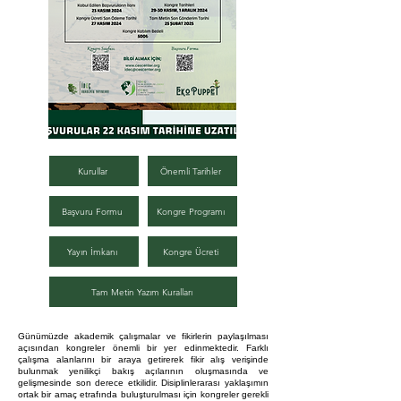
Kurullar
Önemli Tarihler
Kongre Programı
Başvuru Formu
Kongre Ücreti
Yayın İmkanı
Tam Metin Yazım Kuralları
Günümüzde akademik çalışmalar ve fikirlerin paylaşılması
açısından kongreler önemli bir yer edinmektedir. Farklı
çalışma alanlarını bir araya getirerek fikir alış verişinde
bulunmak yenilikçi bakış açılarının oluşmasında ve
gelişmesinde son derece etkilidir.
Disiplinlerarası yaklaşımın
ortak bir amaç etrafında buluşturulması için kongreler gerekli