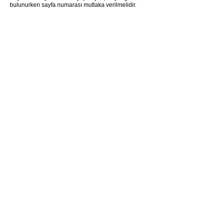
bulunurken sayfa numarası mutlaka verilmelidir.
Haber Bültenimize Kayıt Olun!
Güncel haberler ve duyurularımızdan haberdar
olmak için haber bültenimize kayıt olabilirsiniz.
Adınız
Soyadınız
E-posta
Kayıt Ol