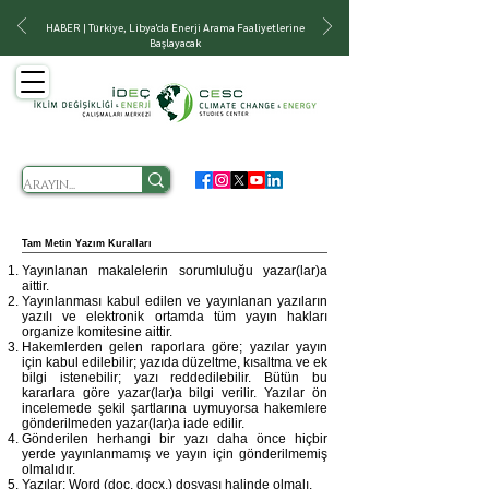
HABER | Türkiye, Libya'da Enerji Arama Faaliyetlerine
Başlayacak
Tam Metin Yazım Kuralları
Yayınlanan makalelerin sorumluluğu yazar(lar)a
aittir.
Yayınlanması kabul edilen ve yayınlanan yazıların
yazılı ve elektronik ortamda tüm yayın hakları
organize komitesine aittir.
Hakemlerden gelen raporlara göre; yazılar yayın
için kabul edilebilir; yazıda düzeltme, kısaltma ve ek
bilgi istenebilir; yazı reddedilebilir. Bütün bu
kararlara göre yazar(lar)a bilgi verilir. Yazılar ön
incelemede şekil şartlarına uymuyorsa hakemlere
gönderilmeden yazar(lar)a iade edilir.
Gönderilen herhangi bir yazı daha önce hiçbir
yerde yayınlanmamış ve yayın için gönderilmemiş
olmalıdır.
Yazılar: Word (doc. docx.) dosyası halinde olmalı.