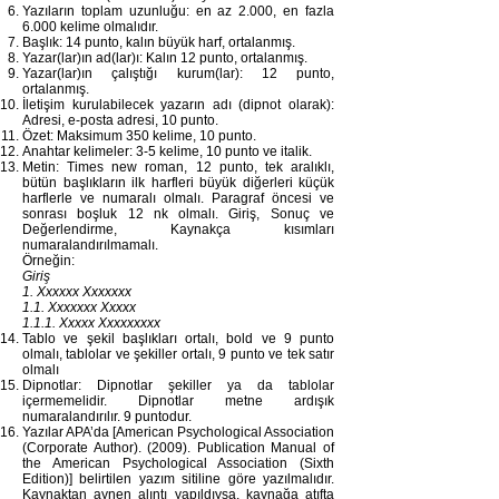
Yazıların toplam uzunluğu: en az 2.000, en fazla
6.000 kelime olmalıdır.
Başlık: 14 punto, kalın büyük harf, ortalanmış.
Yazar(lar)ın ad(lar)ı: Kalın 12 punto, ortalanmış.
Yazar(lar)ın çalıştığı kurum(lar): 12 punto,
ortalanmış.
İletişim kurulabilecek yazarın adı (dipnot olarak):
Adresi, e-posta adresi, 10 punto.
Özet: Maksimum 350 kelime, 10 punto.
Anahtar kelimeler: 3-5 kelime, 10 punto ve italik.
Metin: Times new roman, 12 punto, tek aralıklı,
bütün başlıkların ilk harfleri büyük diğerleri küçük
harflerle ve numaralı olmalı. Paragraf öncesi ve
sonrası boşluk 12 nk olmalı. Giriş, Sonuç ve
Değerlendirme, Kaynakça kısımları
numaralandırılmamalı.
Örneğin:
Giriş
1. Xxxxxx Xxxxxxx
1.1. Xxxxxxx Xxxxx
1.1.1. Xxxxx Xxxxxxxxx
Tablo ve şekil başlıkları ortalı, bold ve 9 punto
olmalı, tablolar ve şekiller ortalı, 9 punto ve tek satır
olmalı
Dipnotlar: Dipnotlar şekiller ya da tablolar
içermemelidir. Dipnotlar metne ardışık
numaralandırılır. 9 puntodur.
Yazılar APA’da [American Psychological Association
(Corporate Author). (2009). Publication Manual of
the American Psychological Association (Sixth
Edition)] belirtilen yazım sitiline göre yazılmalıdır.
Kaynaktan aynen alıntı yapıldıysa, kaynağa atıfta