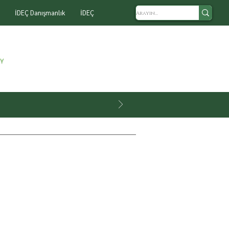
İDEÇ Danışmanlık
İDEÇ