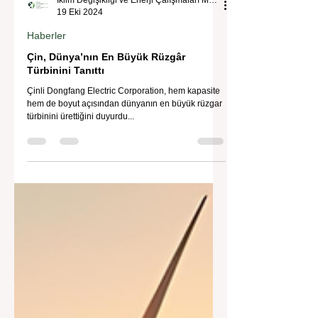
İklim Değişikliği ve Enerji Çalışmaları Merkezi
19 Eki 2024
Haberler
Çin, Dünya’nın En Büyük Rüzgâr
Türbinini Tanıttı
Çinli Dongfang Electric Corporation, hem kapasite
hem de boyut açısından dünyanın en büyük rüzgar
türbinini ürettiğini duyurdu...