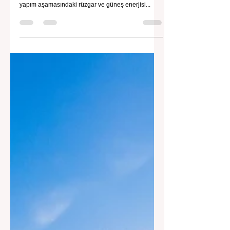
Dünyayı Katlıyor
Çin, dünya genelindeki yenilenebilir enerji
kurulumlarının öncüsü olarak öne çıkıyor. Ülke,
yapım aşamasındaki rüzgar ve güneş enerjisi...