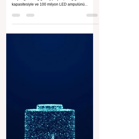
Ana Hikaye
Çin'de Dev Güneş Enerjisi Santrali
Faaliyete Geçti: 5.26 Milyon Güneş
Paneliyle Dünya Rekoru Kırıldı
Çin'in Xinjiang bölgesinde hayata geçirilen
Xinjiang Midong güneş projesi, 3.5 gigawatt
kapasitesiyle ve 100 milyon LED ampulünü...