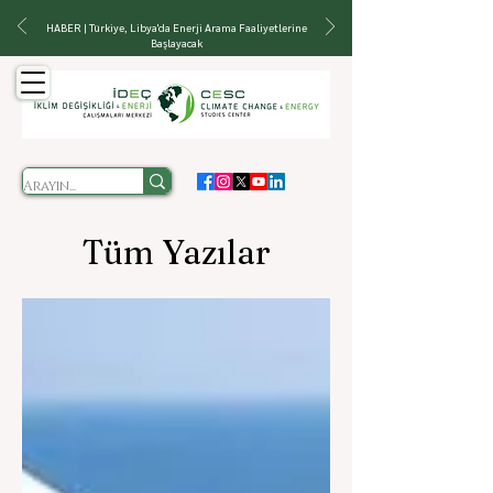
HABER | Türkiye, Libya'da Enerji Arama Faaliyetlerine
Başlayacak
Tüm Yazılar