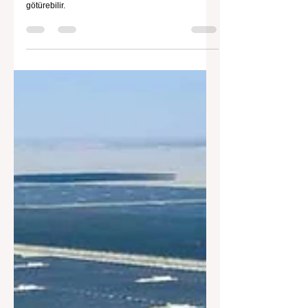
Haberler
Çin'in Enerji Dönüşümünde Önemli
Gelişmeler
Çin’in enerji dönüşümü dünyayı net sıfıra
götürebilir.