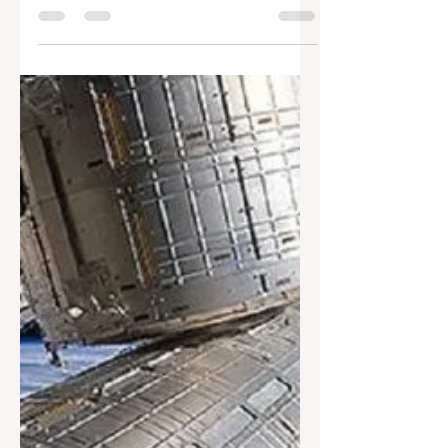
İklim Değişikliği ve Enerji Çalışmaları Merkezi
26 May 2024
Haberler
Kiremit Çatılarla Uyumlu Güneş Panelleri
Avusturyalı Bir Şirket Tarafından Satışa
Sunuldu
Avusturyalı üretici Sonnenkraft yeni kırmızı kiremitli
çatılar ve tarihi binalarla uyumlu "Terracotta" güneş
panelini piyasaya sundu.