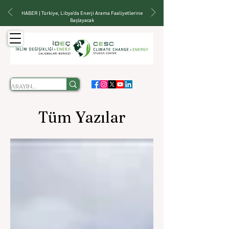
HABER | Türkiye, Libya'da Enerji Arama Faaliyetlerine
Başlayacak
Tüm Yazılar