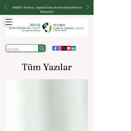
HABER | Türkiye, Libya'da Enerji Arama Faaliyetlerine
Başlayacak
Tüm Yazılar