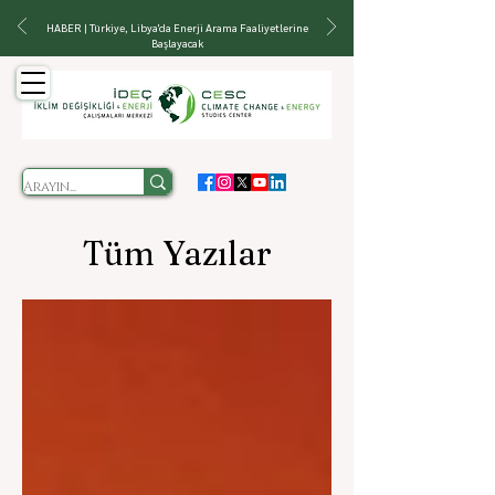
HABER | Türkiye, Libya'da Enerji Arama Faaliyetlerine
Başlayacak
Tüm Yazılar