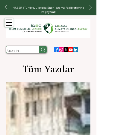
HABER | Türkiye, Libya'da Enerji Arama Faaliyetlerine
Başlayacak
Tüm Yazılar