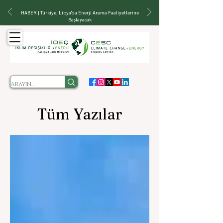
HABER | Türkiye, Libya'da Enerji Arama Faaliyetlerine
Başlayacak
Tüm Yazılar