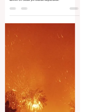
İklim Değişikliği ve Enerji Çalışmaları Merkezi
19 Oca 2025
Haberler
İklim Krizi Derinleşiyor: 2024, Tarihin En
Sıcak Yılı Oldu!
2024 yılı, küresel yüzey sıcaklıklarının sanayi
öncesi dönemin 1,55 derece üzerine çıkmasıyla
tarihin en sıcak yılı olarak kaydedildi.