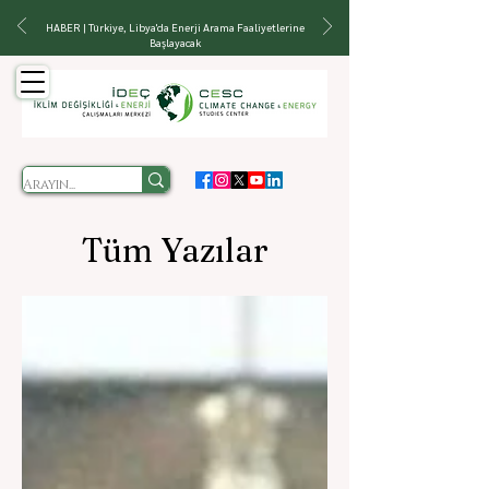
HABER | Türkiye, Libya'da Enerji Arama Faaliyetlerine
Başlayacak
Tüm Yazılar