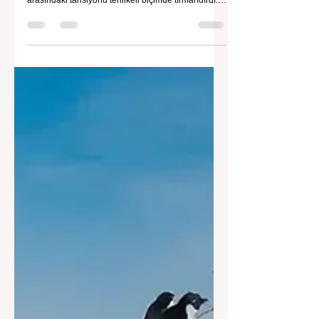
Hindistan'ın İndus Nehri üzerindeki su akışını
kesme kararı, nükleer güç sahibi iki komşu ülke
arasındaki tansiyonu tehlikeli biçimde tırmandırdı.
1960 tarihli İndus Suları Anlaşması’nı askıya alan
Yeni Delhi yönetimi, Pakistan’ın tarımını, içme suyu
teminini ve enerji güvenliğini tehdit ediyor.
Uzmanlar, suyun çatışma değil, işbirliği aracı olması
gerektiğini vurgularken, krizin bölgesel barışı ve
çevresel güvenliği tehdit ettiğine dikkat çekiyor.