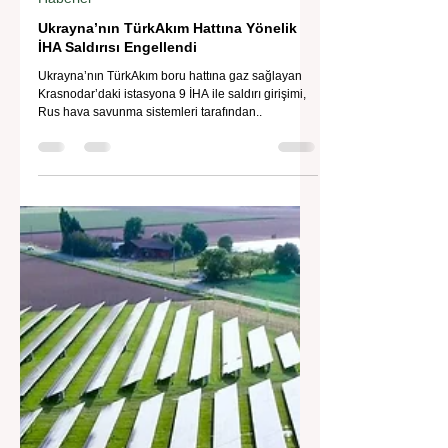
İklim Değişikliği ve Enerji Çalışmaları Merkezi
7 Şub 2025
Haberler
Ukrayna’nın TürkAkım Hattına Yönelik
İHA Saldırısı Engellendi
Ukrayna’nın TürkAkım boru hattına gaz sağlayan
Krasnodar’daki istasyona 9 İHA ile saldırı girişimi,
Rus hava savunma sistemleri tarafından..