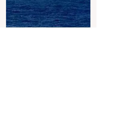
İklim Değişikliği ve Enerji Çalışmaları Merkezi