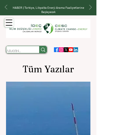
HABER | Türkiye, Libya'da Enerji Arama Faaliyetlerine
Başlayacak
Tüm Yazılar