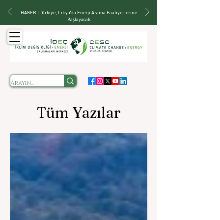
HABER | Türkiye, Libya'da Enerji Arama Faaliyetlerine
Başlayacak
Tüm Yazılar