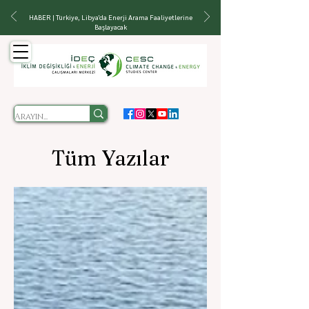
HABER | Türkiye, Libya'da Enerji Arama Faaliyetlerine
Başlayacak
Tüm Yazılar