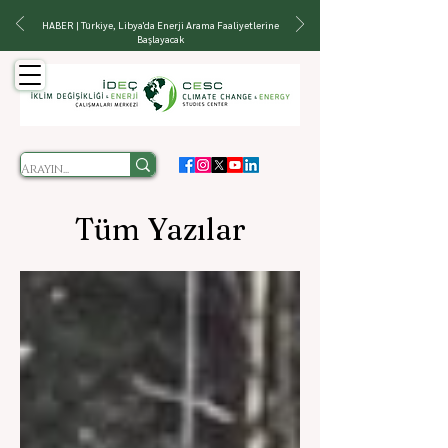
HABER | Türkiye, Libya'da Enerji Arama Faaliyetlerine
Başlayacak
Tüm Yazılar