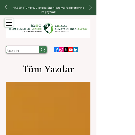
HABER | Türkiye, Libya'da Enerji Arama Faaliyetlerine
Başlayacak
Tüm Yazılar