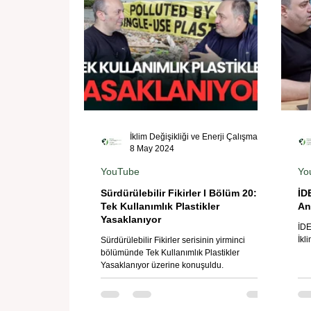
İklim Değişikliği ve Enerji Çalışmaları Merkezi
8 May 2024
YouTube
Yo
Sürdürülebilir Fikirler I Bölüm 20:
İD
Tek Kullanımlık Plastikler
An
Yasaklanıyor
İDE
İkl
Sürdürülebilir Fikirler serisinin yirminci
bölümünde Tek Kullanımlık Plastikler
Yasaklanıyor üzerine konuşuldu.