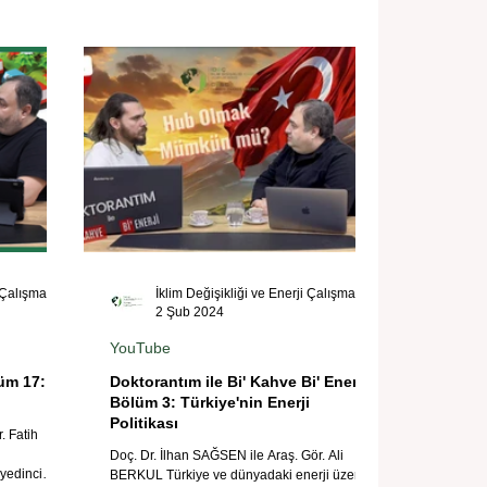
İklim Değişikliği ve Enerji Çalışmaları Merkezi
İklim Değişikliği ve Enerji Çalışmaları Merkezi
2 Şub 2024
YouTube
lüm 17:
Doktorantım ile Bi' Kahve Bi' Enerji |
Bölüm 3: Türkiye'nin Enerji
Politikası
. Fatih
Doç. Dr. İlhan SAĞSEN ile Araş. Gör. Ali
 yedinci
BERKUL Türkiye ve dünyadaki enerji üzerine