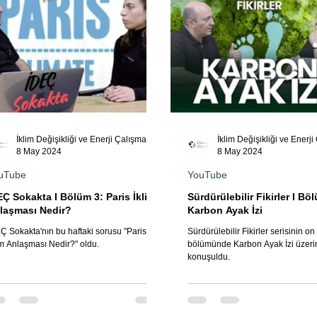
İklim Değişikliği ve Enerji Çalışmaları Merkezi
8 May 2024
8 May 2024
uTube
YouTube
EÇ Sokakta I Bölüm 3: Paris İklim
Sürdürülebilir Fikirler I Bö
laşması Nedir?
Karbon Ayak İzi
Ç Sokakta'nın bu haftaki sorusu "Paris
Sürdürülebilir Fikirler serisinin 
im Anlaşması Nedir?" oldu.
bölümünde Karbon Ayak İzi üzeri
konuşuldu.