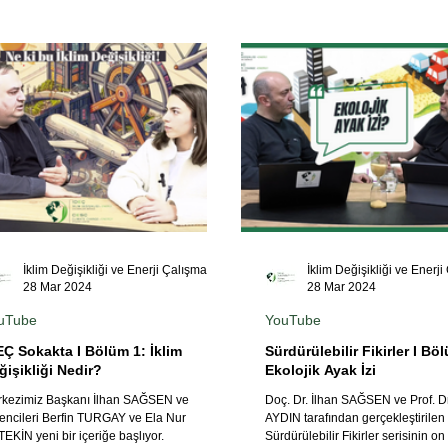
İklim Değişikliği ve Enerji Çalışmaları Merkezi
28 Mar 2024
28 Mar 2024
uTube
YouTube
EÇ Sokakta I Bölüm 1: İklim
Sürdürülebilir Fikirler I Bö
ğişikliği Nedir?
Ekolojik Ayak İzi
kezimiz Başkanı İlhan SAĞSEN ve
Doç. Dr. İlhan SAĞSEN ve Prof. Dr
encileri Berfin TURGAY ve Ela Nur
AYDIN tarafından gerçekleştirilen
EKİN yeni bir içeriğe başlıyor.
Sürdürülebilir Fikirler serisinin on