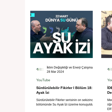
İklim Değişikliği ve Enerji Çalışmaları Merkezi
28 Mar 2024
YouTube
Yo
Sürdürülebilir Fikirler I Bölüm 18: Su
İD
Ayak İzi
De
Sürdürülebilir Fikirler serisinin on sekizinci
Mer
bölümünde Su Ayak İzi üzerine konuşuldu.
öğr
ERT