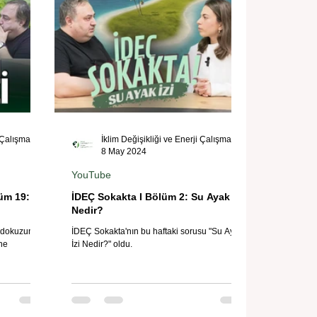
İklim Değişikliği ve Enerji Çalışmaları Merkezi
İklim Değişikliği ve Enerji Çalışmaları Merkezi
8 May 2024
YouTube
lüm 19:
İDEÇ Sokakta I Bölüm 2: Su Ayak İzi
Nedir?
on dokuzuncu
İDEÇ Sokakta'nın bu haftaki sorusu "Su Ayak
ne
İzi Nedir?" oldu.