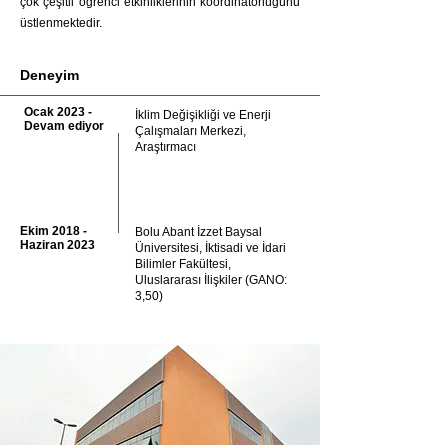
çok çeşitli öğrenci etkinliklerinin koordinatörlüğünü
üstlenmektedir.
Deneyim
Ocak 2023 -
İklim Değişikliği ve Enerji
Devam ediyor
Çalışmaları Merkezi,
Araştırmacı
Ekim 2018 -
Bolu Abant İzzet Baysal
Haziran 2023
Üniversitesi, İktisadi ve İdari
Bilimler Fakültesi,
Uluslararası İlişkiler (GANO:
3,50)