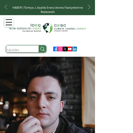
HABER | Türkiye, Libya'da Enerji Arama Faaliyetlerine
Başlayacak