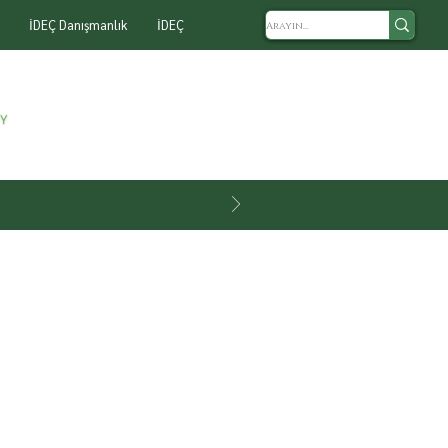
İDEÇ Danışmanlık
İDEÇ