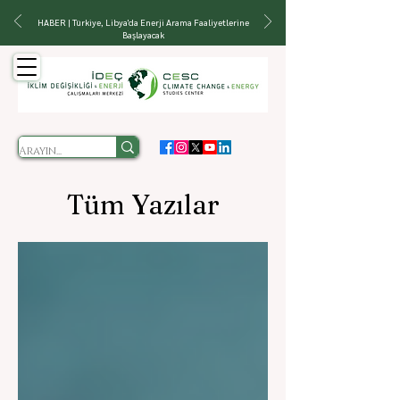
HABER | Türkiye, Libya'da Enerji Arama Faaliyetlerine
Başlayacak
Tüm Yazılar