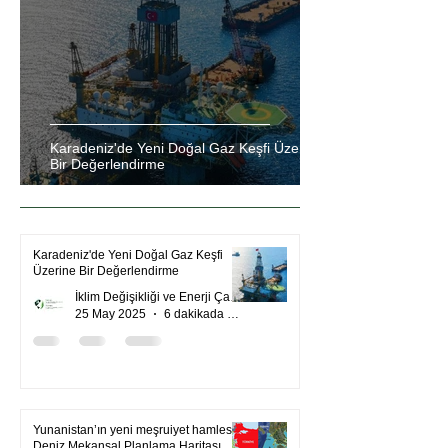
Karadeniz'de Yeni Doğal Gaz Keşfi Üzerine
Bir Değerlendirme
Karadeniz'de Yeni Doğal Gaz Keşfi
Üzerine Bir Değerlendirme
İklim Değişikliği ve Enerji Çalışmaları Merkezi
25 May 2025
6 dakikada okunur
Yunanistan’ın yeni meşruiyet hamlesi:
Deniz Mekansal Planlama Haritası