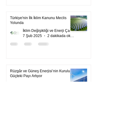
Türkiye'nin İlk İklim Kanunu Meclis
Yolunda
İklim Değişikliği ve Enerji Çalışmaları Merkezi
7 Şub 2025
2 dakikada okunur
Rüzgâr ve Güneş Enerjisi’nin Kurulu
Güçteki Payı Artıyor
İklim Değişikliği ve Enerji Çalışmaları Merkezi
15 Eki 2024
1 dakikada okunur
1
/
9