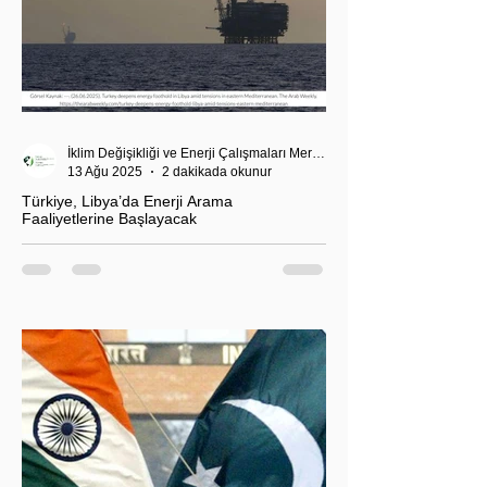
İklim Değişikliği ve Enerji Çalışmaları Merkezi
13 Ağu 2025
2 dakikada okunur
Türkiye, Libya’da Enerji Arama
Faaliyetlerine Başlayacak
T.C. Enerji ve Tabii Kaynaklar Bakanı Alparslan
Bayraktar’ın duyurduğu Libya karasularında sismik
araştırma planı, Ankara’nın enerji politikası kadar
Akdeniz’deki stratejik dengeler açısından da dikkat
çekiyor.