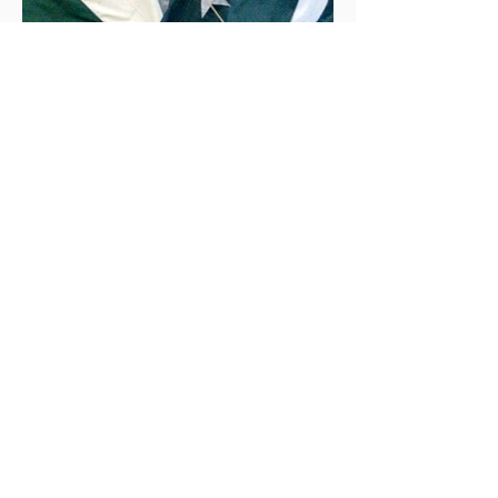
İklim Değişikliği ve Enerji Çalışmaları Merkezi
30 May 2025
2 dakikada okunur
İndus Nehri'nde Yükselen Tehdit: Hindistan-
Pakistan Su Krizi
Hindistan'ın İndus Nehri üzerindeki su akışını
kesme kararı, nükleer güç sahibi iki komşu ülke
arasındaki tansiyonu tehlikeli biçimde tırmandırdı.
1960 tarihli İndus Suları Anlaşması’nı askıya alan
Yeni Delhi yönetimi, Pakistan’ın tarımını, içme suyu
teminini ve enerji güvenliğini tehdit ediyor.
Uzmanlar, suyun çatışma değil, işbirliği aracı olması
gerektiğini vurgularken, krizin bölgesel barışı ve
çevresel güvenliği tehdit ettiğine dikkat çekiyor.