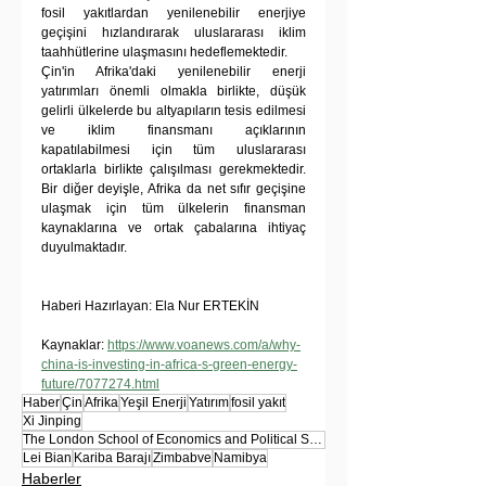
fosil yakıtlardan yenilenebilir enerjiye 
geçişini hızlandırarak uluslararası iklim 
taahhütlerine ulaşmasını hedeflemektedir. 
Çin'in Afrika'daki yenilenebilir enerji 
yatırımları önemli olmakla birlikte, düşük 
gelirli ülkelerde bu altyapıların tesis edilmesi 
ve iklim finansmanı açıklarının 
kapatılabilmesi için tüm uluslararası 
ortaklarla birlikte çalışılması gerekmektedir. 
Bir diğer deyişle, Afrika da net sıfır geçişine 
ulaşmak için tüm ülkelerin finansman 
kaynaklarına ve ortak çabalarına ihtiyaç 
duyulmaktadır. 
Haberi Hazırlayan: Ela Nur ERTEKİN
Kaynaklar: 
https://www.voanews.com/a/why-
china-is-investing-in-africa-s-green-energy-
future/7077274.html
Haber
Çin
Afrika
Yeşil Enerji
Yatırım
fosil yakıt
Xi Jinping
The London School of Economics and Political Science
Lei Bian
Kariba Barajı
Zimbabve
Namibya
Haberler