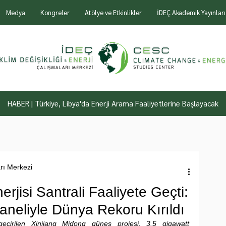
Medya
Kongreler
Atölye ve Etkinlikler
İDEÇ Akademik Yayınları
HABER | Türkiye, Libya'da Enerji Arama Faaliyetlerine Başlayacak
arı Merkezi
jisi Santrali Faaliyete Geçti:
neliyle Dünya Rekoru Kırıldı
geçirilen Xinjiang Midong güneş projesi, 3.5 gigawatt 