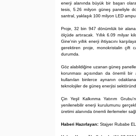
enerji alanında büyük bir başarı olar
tesis, 5.26 milyon güneş paneliyle d
santral, yaklaşık 100 milyon LED ampul
Proje, 32 bin 947 dönümlük bir alana y
ölçüde artıracak. Yıllık 6.09 milyar ki
Gine'nin yıllık enerji ihtiyacını karşıl
gerektiren proje, monokristalin çift 
durumda.
Göz alabildiğine uzanan güneş panelleri
korunması açısından da önemli bir a
kullanılan binlerce aynanın odaklanan
teknolojiler de güneş enerjisi sektöründ
Çin Yeşil Kalkınma Yatırım Grubu'n
yenilenebilir enerji kurulumunu gerçekl
üretimi alanında önemli ilerlemeler sa
Haberi Hazırlayan:
 Stajyer Rubabe E