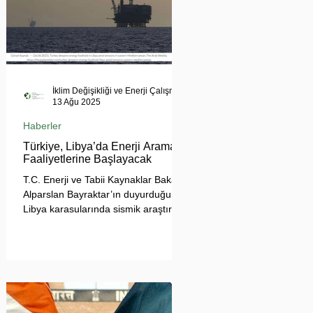
İklim Değişikliği ve Enerji Çalışmaları Merkezi
13 Ağu 2025
Haberler
Türkiye, Libya’da Enerji Arama
Faaliyetlerine Başlayacak
T.C. Enerji ve Tabii Kaynaklar Bakanı
Alparslan Bayraktar’ın duyurduğu
Libya karasularında sismik araştırma
planı, Ankara’nın enerji politikası
kadar Akdeniz’deki stratejik dengeler
açısından da dikkat çekiyor.