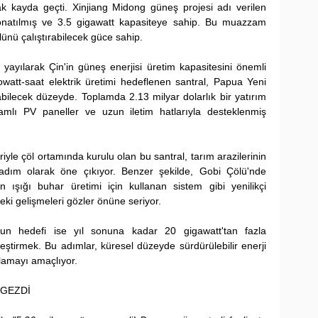
ak kayda geçti. Xinjiang Midong güneş projesi adı verilen 
onatılmış ve 3.5 gigawatt kapasiteye sahip. Bu muazzam 
ünü çalıştırabilecek güce sahip.
ayılarak Çin'in güneş enerjisi üretim kapasitesini önemli 
lowatt-saat elektrik üretimi hedeflenen santral, Papua Yeni 
ayabilecek düzeyde. Toplamda 2.13 milyar dolarlık bir yatırım 
camlı PV paneller ve uzun iletim hatlarıyla desteklenmiş 
yle çöl ortamında kurulu olan bu santral, tarım arazilerinin 
dım olarak öne çıkıyor. Benzer şekilde, Gobi Çölü'nde 
 ışığı buhar üretimi için kullanan sistem gibi yenilikçi 
eki gelişmeleri gözler önüne seriyor.
un hedefi ise yıl sonuna kadar 20 gigawatt'tan fazla 
eştirmek. Bu adımlar, küresel düzeyde sürdürülebilir enerji 
ğlamayı amaçlıyor.
LGEZDİ