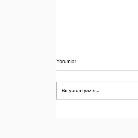
Yorumlar
Bir yorum yazın...
Türkiye, Libya’da Enerji Aram
Faaliyetlerine Başlayacak