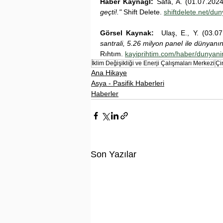
Haber KaynağI: 
Safa, A. (01.07.2024
geçti!."
 Shift Delete. 
shiftdelete.net/dun
Görsel Kaynak:
  Ulaş, E., Y. (03.07
santrali, 5.26 milyon panel ile dünyanın
Rıhtım. 
kayiprihtim.com/haber/dunyani
İklim Değişikliği ve Enerji Çalışmaları Merkezi
Çi
Ana Hikaye
Asya - Pasifik Haberleri
Haberler
Son Yazılar