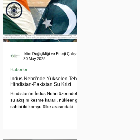
İklim Değişikliği ve Enerji Çalışmaları Merkezi
30 May 2025
Haberler
İndus Nehri'nde Yükselen Tehdit:
Hindistan-Pakistan Su Krizi
Hindistan'ın İndus Nehri üzerindeki
su akışını kesme kararı, nükleer güç
sahibi iki komşu ülke arasındaki
tansiyonu tehlikeli biçimde
tırmandırdı. 1960 tarihli İndus Suları
Anlaşması’nı askıya alan Yeni Delhi
yönetimi, Pakistan’ın tarımını, içme
suyu teminini ve enerji güvenliğini