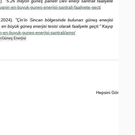
). 
"5.26 milyon güneş paneli! Dev enerji santrali faaliyete 
yanin-en-buyuk-gunes-enerjisi-santrali-faaliyete-gecti
.2024). 
"Çin’in Sincan bölgesinde bulunan güneş enerjisi 
 en büyük güneş enerjisi tesisi olarak faaliyete geçti."
 Kayıp 
n-en-buyuk-gunes-enerjisi-santrali/amp/
n
Güneş Enerjisi
Hepsini Gör