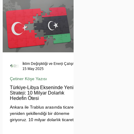
tehdit ediyor. Uzmanlar, suyun
çatışma değil, işbirliği aracı olması
gerektiğini vurgularken, krizin
bölgesel barışı ve çevresel güvenliği
tehdit ettiğine dikkat çekiyor.
İklim Değişikliği ve Enerji Çalışmaları Merkezi
15 May 2025
Çetiner Köşe Yazısı
Türkiye-Libya Ekseninde Yeni
Strateji: 10 Milyar Dolarlık
Hedefin Ötesi
Ankara ile Trablus arasında ticaretin
yeniden şekillendiği bir döneme
giriyoruz. 10 milyar dolarlık ticaret
hedefi, sadece sayısal bir eşik değil;
Türkiye'nin Afrika açılımında yeni bir