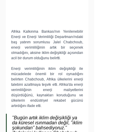
Afrika Kalkınma Bankası'nın Yenilenebilir 
Enerji ve Enerji Verimliliği Departmanı'ndaki 
baş yatırım sorumlusu Jalel Chabchoub, 
enerji verimliliğinin artık bir seçenek 
olmadığını, aksine iklim değişikliği açısından 
acil bir durum olduğunu belirtti.
Enerji verimliliğinin iklim değişikliği ile 
mücadelede önemli bir rol oynadığını 
belirten Chabchoub, Afrika ülkelerini enerji 
talebini azaltmaya teşvik etti. Afrika'da enerji 
verimliliğinin enerji maliyetlerini 
düşürdüğünü, kaynakları koruduğunu ve 
ülkelerin endüstriyel rekabet gücünü 
artırdığını ifade etti.
"Bugün artık iklim değişikliği ya 
da küresel ısınmadan değil, "iklim 
şokundan" bahsediyoruz." 