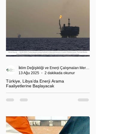
İklim Değişikliği ve Enerji Çalışmaları Merkezi
13 Ağu 2025
2 dakikada okunur
Türkiye, Libya’da Enerji Arama
Faaliyetlerine Başlayacak
T.C. Enerji ve Tabii Kaynaklar Bakanı Alparslan
Bayraktar’ın duyurduğu Libya karasularında sismik
araştırma planı, Ankara’nın enerji politikası kadar
Akdeniz’deki stratejik dengeler açısından da dikkat
çekiyor.