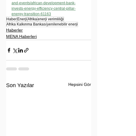
and-events/african-development-bank-
invests-energy-efficiency-central-pillar-
energy-transition-61163
Haber
Enerji
Afrika
enerji verimliliği
Afrika Kalkınma Bankası
yenilenebilir enerji
Haberler
MENA Haberleri
Hepsini Gör
Son Yazılar