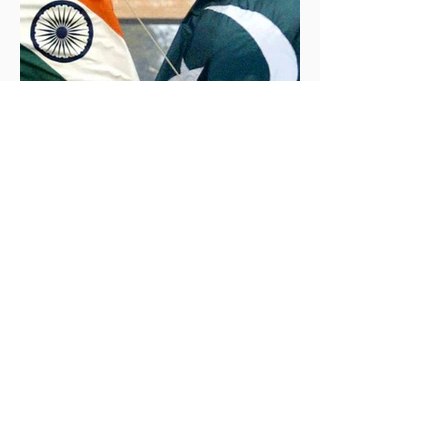
İklim Değişikliği ve Enerji Çalışmaları Merkezi
30 May 2025
2 dakikada okunur
İndus Nehri'nde Yükselen Tehdit: Hindistan-
Pakistan Su Krizi
Hindistan'ın İndus Nehri üzerindeki su akışını
kesme kararı, nükleer güç sahibi iki komşu ülke
arasındaki tansiyonu tehlikeli biçimde tırmandırdı.
1960 tarihli İndus Suları Anlaşması’nı askıya alan
Yeni Delhi yönetimi, Pakistan’ın tarımını, içme suyu
teminini ve enerji güvenliğini tehdit ediyor.
Uzmanlar, suyun çatışma değil, işbirliği aracı olması
gerektiğini vurgularken, krizin bölgesel barışı ve
çevresel güvenliği tehdit ettiğine dikkat çekiyor.