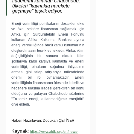
ifadelerini kullanan Chabchoub, 
ülkeleri "kaynakta harekete 
geçmeye" teşvik ediyor.
Enerji verimliliği politikalarını desteklemekte 
ve özel sektöre finansman sağlamak için 
Afrika için Sürdürülebilir Enerji Fonu'nu 
kullanan Afrika Kalkınma Bankası ayrıca 
enerji verimliliğinde öncü kamu kurumlarının 
oluşturulmasını teşvik etmektedir. Afrika, iklim 
değişikliğinin bir sonucu olarak iklim 
şoklarıyla karşı karşıya kalmakta ve enerji 
verimliliği, binaların soğutma ihtiyacının 
artması gibi talep artışlarıyla mücadelede 
önemli bir rol oynamaktadır. Enerji 
verimliliğinin finansmanın ötesinde liderlik ve 
hedeflere ulaşma iradesi gerektiren bir konu 
olduğunu vurgulayan Chabchoub sözlerine 
"En temiz enerji, kullanmadığımız enerjidir!" 
diye ekledi.
Haberi Hazırlayan: Doğukan ÇETİNER
Kaynak: 
https://www.afdb.org/en/news-