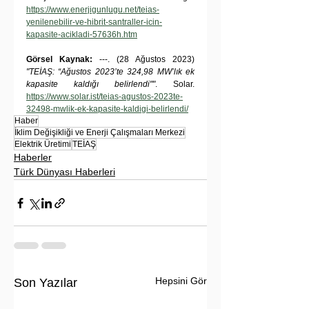
https://www.enerjigunlugu.net/teias-
yenilenebilir-ve-hibrit-santraller-icin-
kapasite-acikladi-57636h.htm
Görsel Kaynak: 
---. (28 Ağustos 2023) 
"TEİAŞ: “Ağustos 2023’te 324,98 MW’lık ek 
kapasite kaldığı belirlendi""
. Solar. 
https://www.solar.ist/teias-agustos-2023te-
32498-mwlik-ek-kapasite-kaldigi-belirlendi/
Haber
İklim Değişikliği ve Enerji Çalışmaları Merkezi
Elektrik Üretimi
TEİAŞ
Haberler
Türk Dünyası Haberleri
Hepsini Gör
Son Yazılar