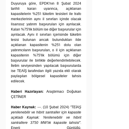
Duyuruya göre, EPDK'nın 8 Şubat 2024 
tarihli kararı uyarınca, açıklanan 
kapasitelerin %25'i tüketim tesisleri ile trafo 
merkezlerinin aynı il sınırları içinde olacak 
lisanssız yatırım başvuruları için ayrılacak. 
Kalan %75'lik bölüm ise diğer başvurular için 
ayrılacak. Aynı il sınırları içerisinde tüketim 
tesisi bulunan ancak bulundukları ilde 
açıklanan kapasitenin %25'i dolu olan 
yatırımcıların başvuruları, o il için açıklanan 
kapasitenin %75'lik bölümü için diğer 
başvurular ile birlikte değerlendirilebilecek. 
İletim seviyesinden yapılacak başvurularda 
ise TEAİŞ tarafından ilgili yazıda ekli olarak 
paylaşılan bölgesel kapasiteler tahsis 
edilecek.
Haberi Hazırlayan:
 Araştırmacı Doğukan 
ÇETİNER
Haber Kaynak: 
---. (10 Şubat 2024) 
"TEİAŞ 
yenilenebilir ve hibrit santraller için kapasite 
açıkladı Kaynak: Yenilenebilir ve hibrit 
santrallere 3750 MW’lık kapasite tahsisi"
. 
Enerji Günlüğü. 