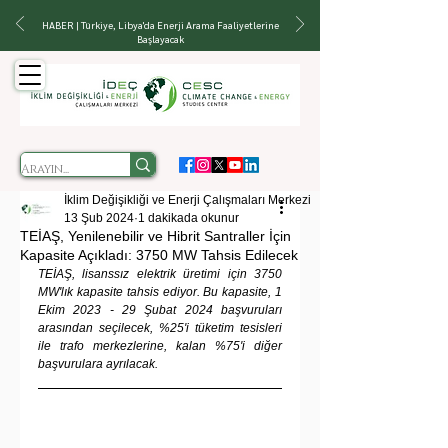
HABER | Türkiye, Libya'da Enerji Arama Faaliyetlerine
Başlayacak
İklim Değişikliği ve Enerji Çalışmaları Merkezi
13 Şub 2024
1 dakikada okunur
TEİAŞ, Yenilenebilir ve Hibrit Santraller İçin
Kapasite Açıkladı: 3750 MW Tahsis Edilecek
TEİAŞ, lisanssız elektrik üretimi için 3750 
MW'lık kapasite tahsis ediyor. Bu kapasite, 1 
Ekim 2023 - 29 Şubat 2024 başvuruları 
arasından seçilecek, %25'i tüketim tesisleri 
ile trafo merkezlerine, kalan %75'i diğer 
başvurulara ayrılacak.