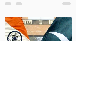
Bayraktar’ın duyurduğu Libya karasularında sismik
araştırma planı, Ankara’nın enerji politikası kadar
Akdeniz’deki stratejik dengeler açısından da dikkat
çekiyor.
İklim Değişikliği ve Enerji Çalışmaları Merkezi
30 May 2025
2 dakikada okunur
İndus Nehri'nde Yükselen Tehdit: Hindistan-
Pakistan Su Krizi
Hindistan'ın İndus Nehri üzerindeki su akışını
kesme kararı, nükleer güç sahibi iki komşu ülke
arasındaki tansiyonu tehlikeli biçimde tırmandırdı.