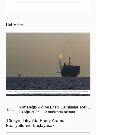
Su Krizi
Değerlendirme
Haberler
İklim Değişikliği ve Enerji Çalışmaları Merkezi
13 Ağu 2025
2 dakikada okunur
Türkiye, Libya’da Enerji Arama
Faaliyetlerine Başlayacak
T.C. Enerji ve Tabii Kaynaklar Bakanı Alparslan