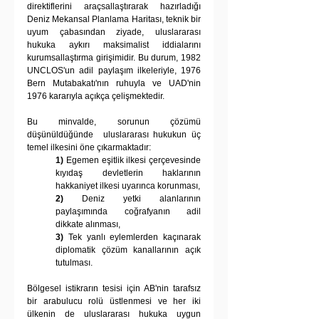
direktiflerini araçsallaştırarak hazırladığı 
Deniz Mekansal Planlama Haritası, teknik bir 
uyum çabasından ziyade, uluslararası 
hukuka aykırı maksimalist iddialarını 
kurumsallaştırma girişimidir. Bu durum, 1982 
UNCLOS'un adil paylaşım ilkeleriyle, 1976 
Bern Mutabakatı'nın ruhuyla ve UAD'nin 
1976 kararıyla açıkça çelişmektedir.
Bu minvalde, sorunun çözümü 
düşünüldüğünde  uluslararası hukukun üç 
temel ilkesini öne çıkarmaktadır:
1)
 Egemen eşitlik ilkesi çerçevesinde 
kıyıdaş devletlerin haklarının 
hakkaniyet ilkesi uyarınca korunması,
2)
 Deniz yetki alanlarının 
paylaşımında coğrafyanın adil 
dikkate alınması,
3)
 Tek yanlı eylemlerden kaçınarak 
diplomatik çözüm kanallarının açık 
tutulması.
Bölgesel istikrarın tesisi için AB'nin tarafsız 
bir arabulucu rolü üstlenmesi ve her iki 
ülkenin de uluslararası hukuka uygun 