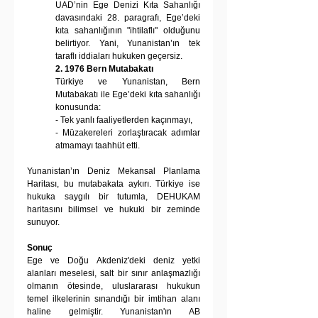
UAD’nin Ege Denizi Kıta Sahanlığı 
davasındaki 28. paragrafı, Ege’deki 
kıta sahanlığının "ihtilaflı" olduğunu 
belirtiyor. Yani, Yunanistan’ın tek 
taraflı iddiaları hukuken geçersiz.  
2. 1976 Bern Mutabakatı 
Türkiye ve Yunanistan, Bern 
Mutabakatı ile Ege’deki kıta sahanlığı 
konusunda:  
- Tek yanlı faaliyetlerden kaçınmayı,  
- Müzakereleri zorlaştıracak adımlar 
atmamayı taahhüt etti.  
Yunanistan’ın Deniz Mekansal Planlama 
Haritası, bu mutabakata aykırı. Türkiye ise 
hukuka saygılı bir tutumla, DEHUKAM 
haritasını bilimsel ve hukuki bir zeminde 
sunuyor. 
Sonuç
Ege ve Doğu Akdeniz'deki deniz yetki 
alanları meselesi, salt bir sınır anlaşmazlığı 
olmanın ötesinde, uluslararası hukukun 
temel ilkelerinin sınandığı bir imtihan alanı 
haline gelmiştir. Yunanistan'ın AB 