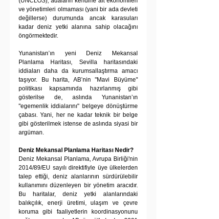
(UNCLOS), adaların kendine ait ekonomileri 
ve yönetimleri olmaması (yani bir ada devleti 
değillerse) durumunda ancak karasuları 
kadar deniz yetki alanına sahip olacağını 
öngörmektedir. 
Yunanistan’ın yeni Deniz Mekansal 
Planlama Haritası, Sevilla haritasındaki 
iddiaları daha da kurumsallaştırma amacı 
taşıyor. Bu harita, AB’nin "Mavi Büyüme" 
politikası kapsamında hazırlanmış gibi 
gösterilse de, aslında Yunanistan’ın 
"egemenlik iddialarını" belgeye dönüştürme 
çabası. Yani, her ne kadar teknik bir belge 
gibi gösterilmek istense de aslında siyasi bir 
argüman.
Deniz Mekansal Planlama Haritası Nedir?
Deniz Mekansal Planlama, Avrupa Birliği'nin 
2014/89/EU sayılı direktifiyle üye ülkelerden 
talep ettiği, deniz alanlarının sürdürülebilir 
kullanımını düzenleyen bir yönetim aracıdır. 
Bu haritalar, deniz yetki alanlarındaki 
balıkçılık, enerji üretimi, ulaşım ve çevre 
koruma gibi faaliyetlerin koordinasyonunu 