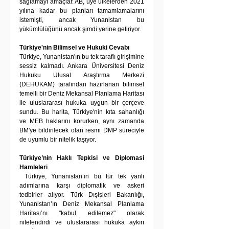
sağlamayı amaçlar. AB, üye ülkelerden 2021 
yılına kadar bu planları tamamlamalarını 
istemişti, ancak Yunanistan bu 
yükümlülüğünü ancak şimdi yerine getiriyor. 
Türkiye'nin Bilimsel ve Hukuki Cevabı 
Türkiye, Yunanistan'ın bu tek taraflı girişimine 
sessiz kalmadı. Ankara Üniversitesi Deniz 
Hukuku Ulusal Araştırma Merkezi 
(DEHUKAM) tarafından hazırlanan bilimsel 
temelli bir Deniz Mekansal Planlama Haritası 
ile uluslararası hukuka uygun bir çerçeve 
sundu. Bu harita, Türkiye'nin kıta sahanlığı 
ve MEB haklarını korurken, aynı zamanda 
BM'ye bildirilecek olan resmi DMP süreciyle 
de uyumlu bir nitelik taşıyor.
Türkiye’nin Haklı Tepkisi ve Diplomasi 
Hamleleri
 Türkiye, Yunanistan’ın bu tür tek yanlı 
adımlarına karşı diplomatik ve askeri 
tedbirler alıyor. Türk Dışişleri Bakanlığı, 
Yunanistan’ın Deniz Mekansal Planlama 
Haritası’nı "kabul edilemez" olarak 
nitelendirdi ve uluslararası hukuka aykırı 