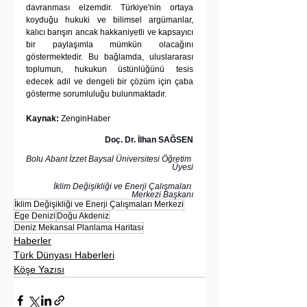
davranması elzemdir. Türkiye'nin ortaya 
koyduğu hukuki ve bilimsel argümanlar, 
kalıcı barışın ancak hakkaniyetli ve kapsayıcı 
bir paylaşımla mümkün olacağını 
göstermektedir. Bu bağlamda, uluslararası 
toplumun, hukukun üstünlüğünü tesis 
edecek adil ve dengeli bir çözüm için çaba 
gösterme sorumluluğu bulunmaktadır.
Kaynak:
 ZenginHaber
Doç. Dr. İlhan SAĞSEN
Bolu Abant İzzet Baysal Üniversitesi Öğretim 
Üyesi
İklim Değişikliği ve Enerji Çalışmaları 
Merkezi Başkanı
İklim Değişikliği ve Enerji Çalışmaları Merkezi
Ege Denizi
Doğu Akdeniz
Deniz Mekansal Planlama Haritası
Haberler
Türk Dünyası Haberleri
Köşe Yazısı