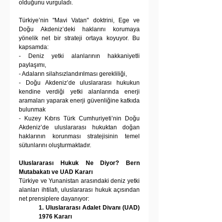
olduğunu vurguladı.  
Türkiye’nin "Mavi Vatan" doktrini, Ege ve 
Doğu Akdeniz’deki haklarını korumaya 
yönelik net bir strateji ortaya koyuyor. Bu 
kapsamda:  
- Deniz yetki alanlarının hakkaniyetli 
paylaşımı,  
- Adaların silahsızlandırılması gerekliliği,  
- Doğu Akdeniz’de uluslararası hukukun 
kendine verdiği yetki alanlarında enerji 
aramaları yaparak enerji güvenliğine katkıda 
bulunmak
- Kuzey Kıbrıs Türk Cumhuriyeti’nin Doğu 
Akdeniz’de uluslararası hukuktan doğan 
haklarının korunması stratejisinin temel 
sütunlarını oluşturmaktadır. 
Uluslararası Hukuk Ne Diyor? Bern 
Mutabakatı ve UAD Kararı
Türkiye ve Yunanistan arasındaki deniz yetki 
alanları ihtilafı, uluslararası hukuk açısından 
net prensiplere dayanıyor:  
1. Uluslararası Adalet Divanı (UAD) 
1976 Kararı  