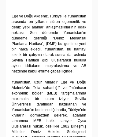
Ege ve Doğu Akdeniz, Türkiye ile Yunanistan 
arasında on yıllardır süren egemenlik ve 
deniz yetki alanları anlaşmazlıklarının odak 
noktası. Son dönemde Yunanistan’ın 
gündeme getirdiği “Deniz Mekansal 
Planlama Haritası”, (DMP) bu gerilime yeni 
bir halka ekledi. Yunanistan, bu haritayı 
teknik bir çalışma olarak sunsa da, aslında 
Sevilla Haritası gibi uluslararası hukuka 
aykırı iddialarını meşrulaştırma ve AB 
nezdinde kabul ettirme çabası içinde. 
Yunanistan, uzun yıllardır Ege ve Doğu 
Akdeniz’de "kıta sahanlığı" ve "münhasır 
ekonomik bölge" (MEB) tartışmalarında 
maximalist bir tutum izliyor. Sevilla 
Üniversitesi tarafından hazırlanan ve 
Yunanistan’ın benimsediği harita, Türkiye’nin 
kıyılarını görmezden gelerek, adaların 
tamamına MEB hakkı tanıyor. Oysa 
uluslararası hukuk, özellikle 1982 Birleşmiş 
Milletler Deniz Hukuku Sözleşmesi 