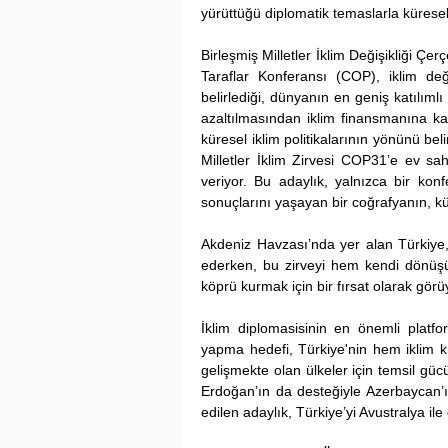
yürüttüğü diplomatik temaslarla küresel i
Birleşmiş Milletler İklim Değişikliği 
Taraflar Konferansı (COP), iklim değiş
belirlediği, dünyanın en geniş katılımlı
azaltılmasından iklim finansmanına kada
küresel iklim politikalarının yönünü be
Milletler İklim Zirvesi COP31’e ev sa
veriyor. Bu adaylık, yalnızca bir konf
sonuçlarını yaşayan bir coğrafyanın, 
Akdeniz Havzası’nda yer alan Türkiye, a
ederken, bu zirveyi hem kendi dönüş
köprü kurmak için bir fırsat olarak görü
İklim diplomasisinin en önemli platfor
yapma hedefi, Türkiye'nin hem iklim k
gelişmekte olan ülkeler için temsil gü
Erdoğan’ın da desteğiyle Azerbaycan’ı
edilen adaylık, Türkiye’yi Avustralya il