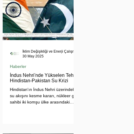
İklim Değişikliği ve Enerji Çalışmaları Merkezi
30 May 2025
Haberler
İndus Nehri'nde Yükselen Tehdit:
Hindistan-Pakistan Su Krizi
Hindistan'ın İndus Nehri üzerindeki
su akışını kesme kararı, nükleer güç
sahibi iki komşu ülke arasındaki
tansiyonu tehlikeli biçimde
tırmandırdı. 1960 tarihli İndus Suları
Anlaşması’nı askıya alan Yeni Delhi
yönetimi, Pakistan’ın tarımını, içme
suyu teminini ve enerji güvenliğini