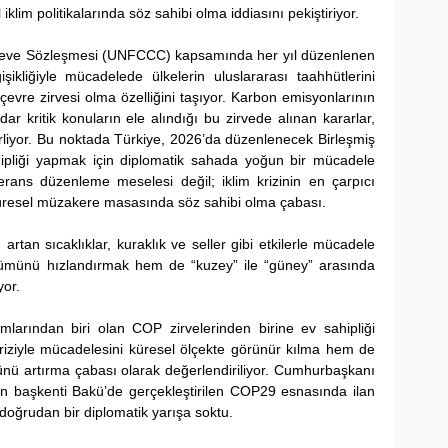
klim politikalarında söz sahibi olma iddiasını pekiştiriyor.
Çerçeve Sözleşmesi (UNFCCC) kapsamında her yıl düzenlenen 
ikliğiyle mücadelede ülkelerin uluslararası taahhütlerini 
 çevre zirvesi olma özelliğini taşıyor. Karbon emisyonlarının 
r kritik konuların ele alındığı bu zirvede alınan kararlar, 
lirliyor. Bu noktada Türkiye, 2026’da düzenlenecek Birleşmiş 
hipliği yapmak için diplomatik sahada yoğun bir mücadele 
erans düzenleme meselesi değil; iklim krizinin en çarpıcı 
küresel müzakere masasında söz sahibi olma çabası.
rtan sıcaklıklar, kuraklık ve seller gibi etkilerle mücadele 
ümünü hızlandırmak hem de “kuzey” ile “güney” arasında 
yor.
mlarından biri olan COP zirvelerinden birine ev sahipliği 
riziyle mücadelesini küresel ölçekte görünür kılma hem de 
cünü artırma çabası olarak değerlendiriliyor. Cumhurbaşkanı 
n başkenti Bakü’de gerçekleştirilen COP29 esnasında ilan 
e doğrudan bir diplomatik yarışa soktu.