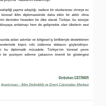
ahipliği yapma adaylığı, sadece bir uluslararası zirveye ev 
küresel iklim diplomasisinde daha etkin bir aktör olma 
lerini derinden hisseden bir ülke olarak Türkiye, bu süreçte 
 dünyaya anlatmayı hem de gelişmekte olan ülkelerin sesi 
unda atılan adımlar ve bölgesel iş birlikleriyle desteklenen 
relerinde köprü rolü üstlenme iddiasını güçlendiriyor. 
 bu diplomatik mücadele, Türkiye’nin küresel çevre 
li bir pozisyon edinme çabasının önemli bir göstergesi 
Doğukan ÇETİNER
Araştırmacı - İklim Değişikliği ve Enerji Çalışmaları Merkezi