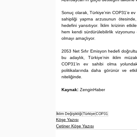
Sonuç olarak, Türkiye’nin COP31’e ev s
sahipliği yapma arzusunun ötesinde, 
hedefini yansıtıyor. İklim krizinin etki
hem kendi sürdürülebilirlik vizyonunu
olmayı amaçlıyor.
2053 Net Sıfır Emisyon hedefi doğrultus
bu adaylık, Türkiye’nin iklim müzake
COP31’in ev sahibi olma yolundaki
politikalarında daha görünür ve etki
niteliğinde.
Kaynak:
 ZenginHaber
İklim Değişikliği
Türkiye
COP31
Köşe Yazısı
Çetiner Köşe Yazısı