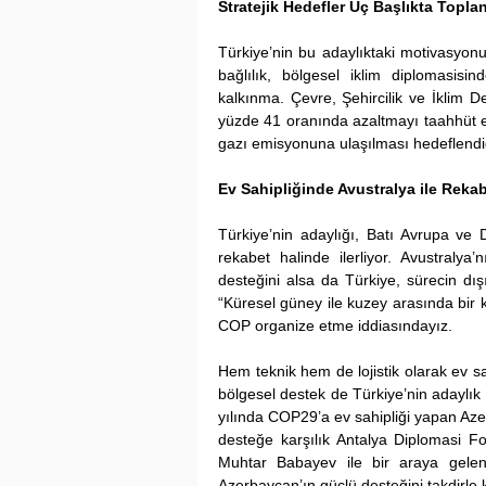
Stratejik Hedefler Üç Başlıkta Topla
Türkiye’nin bu adaylıktaki motivasyonu
bağlılık, bölgesel iklim diplomasisin
kalkınma. Çevre, Şehircilik ve İklim D
yüzde 41 oranında azaltmayı taahhüt e
gazı emisyonuna ulaşılması hedeflendiğin
Ev Sahipliğinde Avustralya ile Reka
Türkiye’nin adaylığı, Batı Avrupa ve 
rekabet halinde ilerliyor. Avustralya’
desteğini alsa da Türkiye, sürecin dı
“Küresel güney ile kuzey arasında bir kö
COP organize etme iddiasındayız.
Hem teknik hem de lojistik olarak ev s
bölgesel destek de Türkiye’nin adaylık 
yılında COP29’a ev sahipliği yapan Azer
desteğe karşılık Antalya Diplomasi F
Muhtar Babayev ile bir araya gelen
Azerbaycan’ın güçlü desteğini takdirle ka