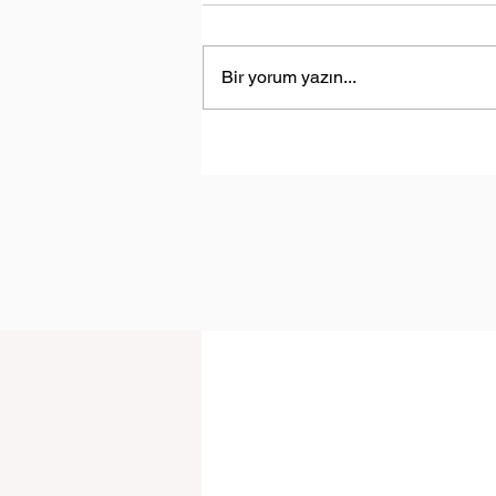
Bir yorum yazın...
Türkiye’nin Enerji Güvenliğine
Katkı: Türkmen Gazı