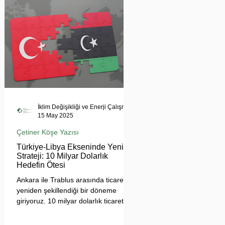
tehdit ediyor. Uzmanlar, suyun
çatışma değil, işbirliği aracı olması
gerektiğini vurgularken, krizin
bölgesel barışı ve çevresel güvenliği
tehdit ettiğine dikkat çekiyor.
İklim Değişikliği ve Enerji Çalışmaları Merkezi
15 May 2025
Çetiner Köşe Yazısı
Türkiye-Libya Ekseninde Yeni
Strateji: 10 Milyar Dolarlık
Hedefin Ötesi
Ankara ile Trablus arasında ticaretin
yeniden şekillendiği bir döneme
giriyoruz. 10 milyar dolarlık ticaret
hedefi, sadece sayısal bir eşik değil;
Türkiye'nin Afrika açılımında yeni bir