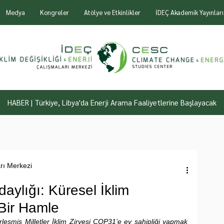
Medya
Kongreler
Atölye ve Etkinlikler
İDEÇ Akademik Yayınları
HABER | Türkiye, Libya'da Enerji Arama Faaliyetlerine Başlayacak
arı Merkezi
aylığı: Küresel İklim
Bir Hamle
leşmiş Milletler İklim Zirvesi COP31’e ev sahipliği yapmak 