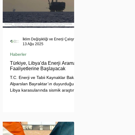
İklim Değişikliği ve Enerji Çalışmaları Merkezi
13 Ağu 2025
Haberler
Türkiye, Libya’da Enerji Arama
Faaliyetlerine Başlayacak
T.C. Enerji ve Tabii Kaynaklar Bakanı
Alparslan Bayraktar’ın duyurduğu
Libya karasularında sismik araştırma
planı, Ankara’nın enerji politikası
kadar Akdeniz’deki stratejik dengeler
açısından da dikkat çekiyor.