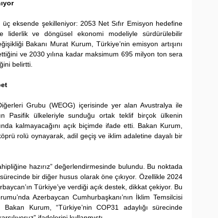
nıyor
 üç eksende şekilleniyor: 2053 Net Sıfır Emisyon hedefine 
de liderlik ve döngüsel ekonomi modeliyle sürdürülebilir 
eğişikliği Bakanı Murat Kurum, Türkiye’nin emisyon artışını 
ttiğini ve 2030 yılına kadar maksimum 695 milyon ton sera 
i belirtti.
bet
Diğerleri Grubu (WEOG) içerisinde yer alan Avustralya ile 
nın Pasifik ülkeleriyle sunduğu ortak teklif birçok ülkenin 
şında kalmayacağını açık biçimde ifade etti. Bakan Kurum, 
prü rolü oynayarak, adil geçiş ve iklim adaletine dayalı bir 
ahipliğine hazırız” değerlendirmesinde bulundu. Bu noktada 
sürecinde bir diğer husus olarak öne çıkıyor. Özellikle 2024 
baycan’ın Türkiye’ye verdiği açık destek, dikkat çekiyor. Bu 
orumu’nda Azerbaycan Cumhurbaşkanı’nın İklim Temsilcisi 
 Bakan Kurum, “Türkiye’nin COP31 adaylığı sürecinde 
rşılıyoruz” ifadelerini kullanmıştı.