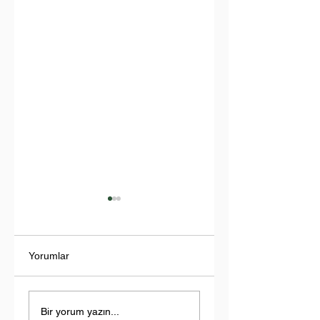
Yorumlar
İndus Nehri'nde
Türkiye-Libya
Yükselen Tehdit:
Ekseninde Yeni
Bir yorum yazın...