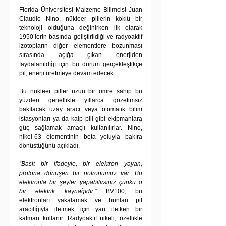
Florida Üniversitesi Malzeme Bilimcisi Juan 
Claudio Nino, nükleer pillerin köklü bir 
teknoloji olduğuna değinirken ilk olarak 
1950’lerin başında geliştirildiği ve radyoaktif 
izotopların diğer elementlere bozunması 
sırasında açığa çıkan enerjiden 
faydalanıldığı için bu durum gerçekleştikçe 
pil, enerji üretmeye devam edecek.
Bu nükleer piller uzun bir ömre sahip bu 
yüzden genellikle yıllarca gözetimsiz 
bakılacak uzay aracı veya otomatik bilim 
istasyonları ya da kalp pili gibi ekipmanlara 
güç sağlamak amaçlı kullanılırlar. Nino, 
nikel-63 elementinin beta yoluyla bakıra 
dönüştüğünü açıkladı.
“Basit bir ifadeyle, bir elektron yayan, 
protona dönüşen bir nötronumuz var. Bu 
elektronla bir şeyler yapabilirsiniz çünkü o 
bir elektrik kaynağıdır.”
 BV100, bu 
elektronları yakalamak ve bunları pil 
aracılığıyla iletmek için yarı iletken bir 
katman kullanır. Radyoaktif nikeli, özellikle 