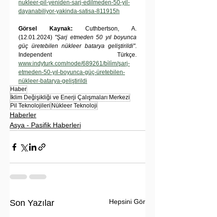
nukleer-pil-yeniden-sarj-edilmeden-50-yil-
dayanabiliyor-yakinda-satisa-811915h
Görsel Kaynak:
 Cuthbertson, A. 
(12.01.2024) 
"Şarj etmeden 50 yıl boyunca 
güç üretebilen nükleer batarya geliştirildi"
. 
Independent Türkçe. 
www.indyturk.com/node/689261/bi̇li̇m/şarj-
etmeden-50-yıl-boyunca-güç-üretebilen-
nükleer-batarya-geliştirildi
Haber
İklim Değişikliği ve Enerji Çalışmaları Merkezi
Pil Teknolojileri
Nükleer Teknoloji
Haberler
Asya - Pasifik Haberleri
Hepsini Gör
Son Yazılar