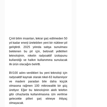
Çinli bilim insanları, tekrar şarj edilmeden 50 
yıl kadar enerji üretebilen yeni bir nükleer pil 
geliştirdi. 2025 yılında satışa sunulması 
beklenen bu pil için, betovalt yetkilileri 
teknolojinin, nikelin radyoaktif izotopunu 
kullandığı ve halkın kullanımına sunulacak 
ilk ürün olacağını belirtti.
BV100 adını verdikleri bu yeni teknoloji için 
radyoaktif kaynak olarak nikel-63 kullanılıyor 
ve madeni paradan bile daha küçük 
olmasına rağmen 100 mikrowatlık bir güç 
üretiyor. Eğer bu teknolojinin akıllı telefon 
gibi cihazlarda kullanılmasına izin verilirse 
gelecekte pilleri şarj etmeye ihtiyaç 
olmayacak.