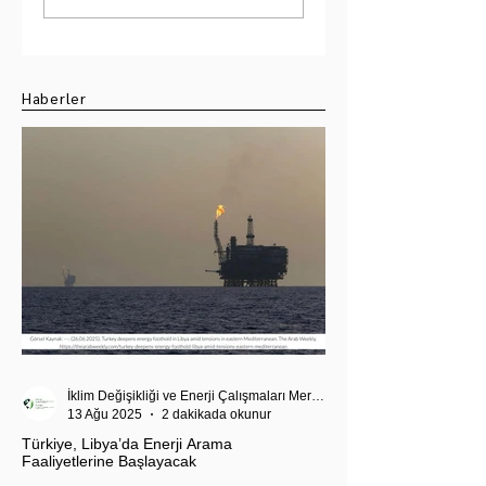
Hindistan-Pakistan
Strateji: 10 Milyar
Su Krizi
Dolarlık Hedefin
Ötesi
Haberler
İklim Değişikliği ve Enerji Çalışmaları Merkezi
13 Ağu 2025
2 dakikada okunur
Türkiye, Libya’da Enerji Arama
Faaliyetlerine Başlayacak