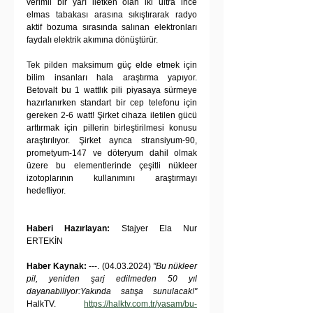
verimli bir yarı iletken olan iki ultra ince 
elmas tabakası arasına sıkıştırarak radyo 
aktif bozuma sırasında salınan elektronları 
faydalı elektrik akımına dönüştürür.
Tek pilden maksimum güç elde etmek için 
bilim insanları hala araştırma yapıyor. 
Betovalt bu 1 wattlık pili piyasaya sürmeye 
hazırlanırken standart bir cep telefonu için 
gereken 2-6 watt! Şirket cihaza iletilen gücü 
arttırmak için pillerin birleştirilmesi konusu 
araştırılıyor. Şirket ayrıca stransiyum-90, 
prometyum-147 ve döteryum dahil olmak 
üzere bu elementlerinde çeşitli nükleer 
izotoplarının kullanımını araştırmayı 
hedefliyor.
Haberi Hazırlayan:
 Stajyer Ela Nur 
ERTEKİN
Haber Kaynak:
 ---. (04.03.2024) 
"Bu nükleer 
pil, yeniden şarj edilmeden 50 yıl 
dayanabiliyor:Yakında satışa sunulacak!"
HalkTV. 
https://halktv.com.tr/yasam/bu-